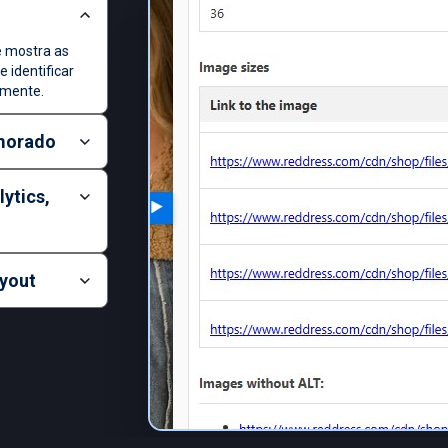
 mostra as
 identificar
amente.
imorado
ytics,
ayout