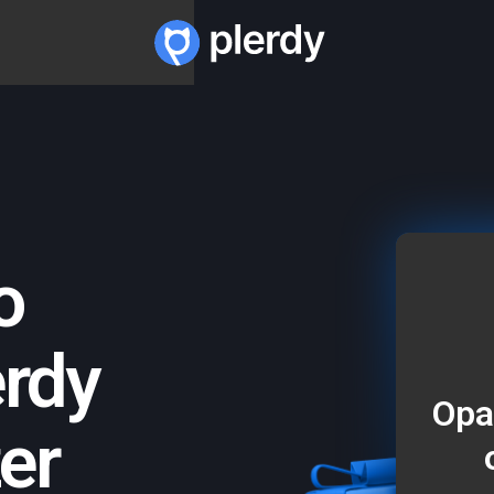
o
rdy
Opa
er