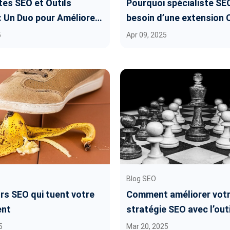
tes SEO et Outils
Pourquoi spécialiste SE
: Un Duo pour Améliorer
besoin d’une extension
ement
dédiée au SEO
5
Apr 09, 2025
Blog SEO
rs SEO qui tuent votre
Comment améliorer vot
ent
stratégie SEO avec l’outi
vérification SEO de Pler
5
Mar 20, 2025