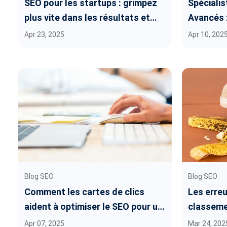
SEO pour les startups : grimpez
Spécialis
plus vite dans les résultats et
Avancés 
captez plus de trafic
le Class
Apr 23, 2025
Apr 10, 202
Blog SEO
Blog SEO
Comment les cartes de clics
Les erreu
aident à optimiser le SEO pour un
classem
engagement plus élevé
Apr 07, 2025
Mar 24, 202