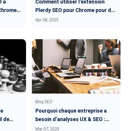
O a
Comment utiliser l’extension
 Chrome
Plerdy SEO pour Chrome pour des
audits instantanés de sites web
Apr 08, 2025
Blog SEO
re
Pourquoi chaque entreprise a
l de
besoin d’analyses UX & SEO :
dy
L’avantage Plerdy
Mar 07, 2025