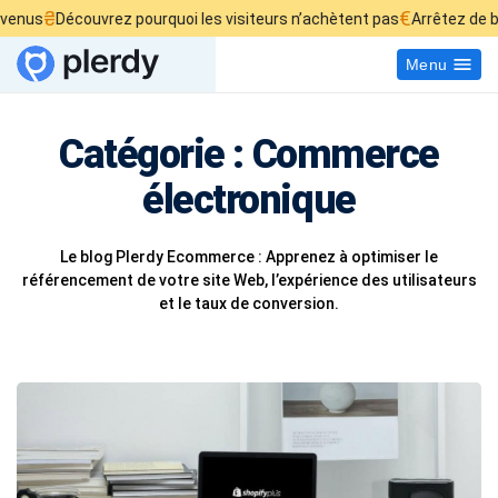
₴
€
Découvrez pourquoi les visiteurs n’achètent pas
Arrêtez de brûler v
Menu
Catégorie :
Commerce
électronique
Le blog Plerdy Ecommerce : Apprenez à optimiser le
référencement de votre site Web, l’expérience des utilisateurs
et le taux de conversion.