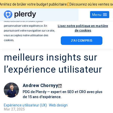
£
¥
ûler votre budget publicitaire
Découvrez où les ventes se perdent
Ar
Menu
Nous utilisons des cookies pour
Lisez notre politique en matière
personnaliser votre expérience. En
Comment les designers
de cookies
poursuivant votre navigation sur ce site,
vous acceptez notre utilisation des
cookies.
J'AI COMPRIS
UX peuvent obtenir de
meilleurs insights sur
l’expérience utilisateur
Andrew Chornyy
PDG de Plerdy — expert en SEO et CRO avec plus
de 15 ans d'expérience.
Expérience utilisateur (UX)
Web design
Mar 27, 2025
D