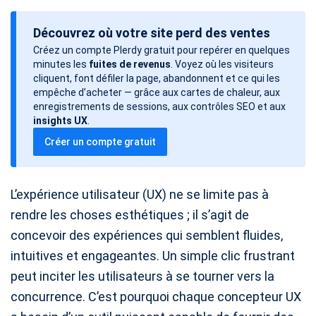
a
Découvrez où votre site perd des ventes
t
Créez un compte Plerdy gratuit pour repérer en quelques
e
minutes les
fuites de revenus
. Voyez où les visiteurs
d
cliquent, font défiler la page, abandonnent et ce qui les
e
empêche d’acheter — grâce aux cartes de chaleur, aux
enregistrements de sessions, aux contrôles SEO et aux
l
insights UX
.
’
Créer un compte gratuit
a
r
t
L’expérience utilisateur (UX) ne se limite pas à
i
rendre les choses esthétiques ; il s’agit de
c
concevoir des expériences qui semblent fluides,
l
intuitives et engageantes. Un simple clic frustrant
e
peut inciter les utilisateurs à se tourner vers la
concurrence. C’est pourquoi chaque concepteur UX