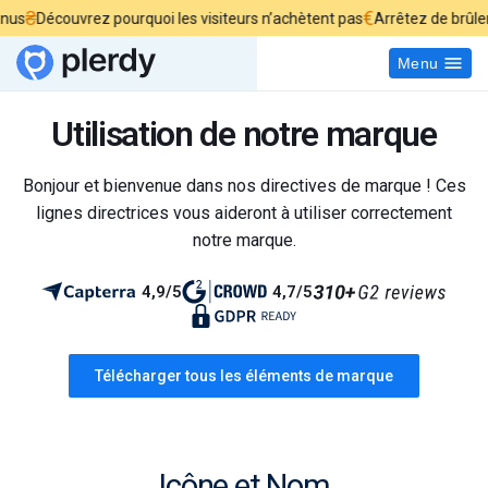
₴
€
Découvrez pourquoi les visiteurs n’achètent pas
Arrêtez de brûler vot
Menu
Utilisation de notre marque
Bonjour et bienvenue dans nos directives de marque ! Ces
lignes directrices vous aideront à utiliser correctement
notre marque.
4,9/5
4,7/5
Télécharger tous les éléments de marque
Icône et Nom