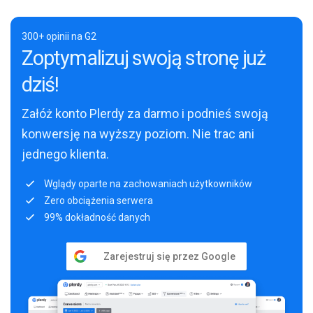
300+ opinii na G2
Zoptymalizuj swoją stronę już
dziś!
Załóż konto Plerdy za darmo i podnieś swoją
konwersję na wyższy poziom. Nie trac ani
jednego klienta.
Wglądy oparte na zachowaniach użytkowników
Zero obciążenia serwera
99% dokładność danych
Zarejestruj się przez Google