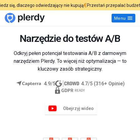
€
laczego odwiedzający nie kupują
Przestań przepalać budżet reklamow
Menu
Narzędzie do testów A/B
Odkryj pełen potencjał testowania A/B z darmowym
narzędziem Plerdy. To więcej niż optymalizacja — to
kluczowy zasób strategiczny.
4.9/5
4.7/5 (316+ Opinie)
Obejrzyj wideo