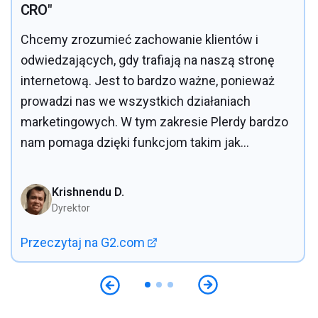
CRO"
Chcemy zrozumieć zachowanie klientów i
odwiedzających, gdy trafiają na naszą stronę
internetową. Jest to bardzo ważne, ponieważ
prowadzi nas we wszystkich działaniach
marketingowych. W tym zakresie Plerdy bardzo
nam pomaga dzięki funkcjom takim jak
heatmapy, testy A/B i nagrywanie sesji. To
bardzo kosztowo efektywne rozwiązanie dla
Krishnendu D.
naszej firmy, ponieważ inne narzędzia o
Dyrektor
podobnych funkcjach są znacznie droższe.
Przeczytaj na G2.com
Lubię również łatwość obsługi, ponieważ
interfejs użytkownika jest dość intuicyjny.