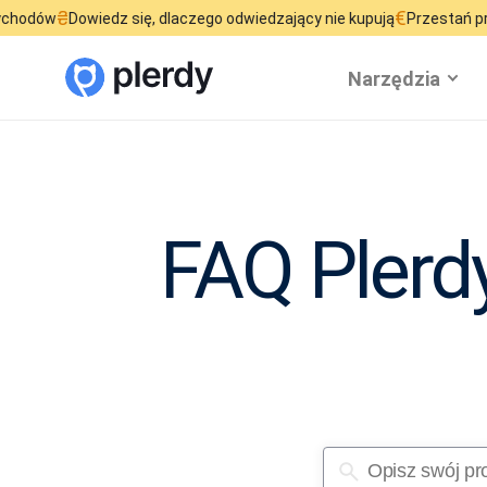
€
wiedz się, dlaczego odwiedzający nie kupują
Przestań przepalać bu
Narzędzia
FAQ Plerd