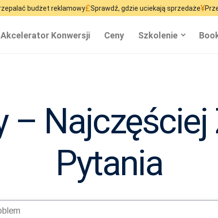
£
¥
dżet reklamowy
Sprawdź, gdzie uciekają sprzedaże
Przestań marno
Akcelerator Konwersji
Ceny
Szkolenie
Book
y – Najczęście
Pytania