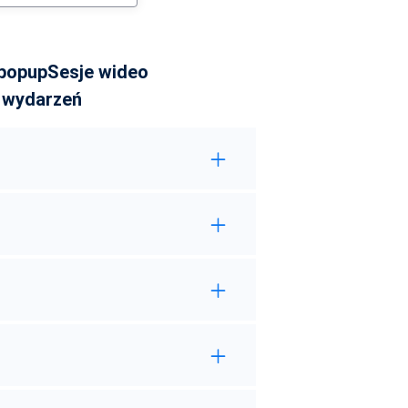
 popup
Sesje wideo
 wydarzeń
połem wsparcia poprzez swoje konto Plerdy.