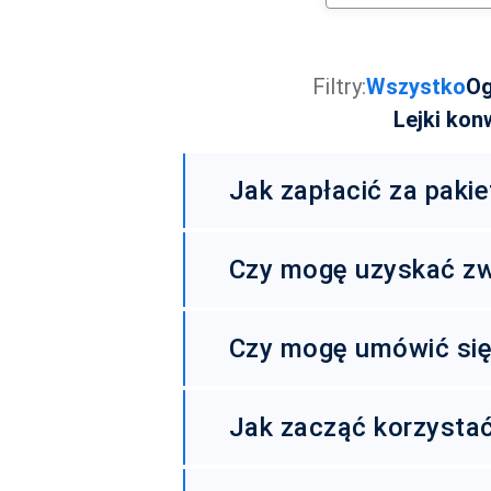
Filtry:
Wszystko
Og
Lejki kon
Jak zapłacić za pakie
Możesz zapłacić za wybrany pakiet dla j
Czy mogę uzyskać zw
Tak, masz prawo do zwrotu pieniędzy w ci
Czy mogę umówić si
Oczywiście! Możesz umówić się 
Jak zacząć korzystać