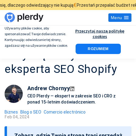
€
£
dwiedzający nie kupują
Przestań przepalać budżet reklamowy
Spra
Menu
Używamy plików cookie, aby
Przeczytaj naszą politykę
spersonalizować Twoje doświadczenie.
Najlepsze wskazówki
cookies
Kontynuując odwiedzanie tej strony,
zgadzasz się na używanie plików cookie.
ROZUMIEM
dotyczące wyboru
eksperta SEO Shopify
Andrew Chornyy
CEO Plerdy — ekspert w zakresie SEO i CRO z
ponad 15-letnim doświadczeniem.
Biznes
Blog o SEO
Comercio electrónico
Feb 04, 2024
D
a
Zobacz, gdzie Twoja strona traci sprzedaż