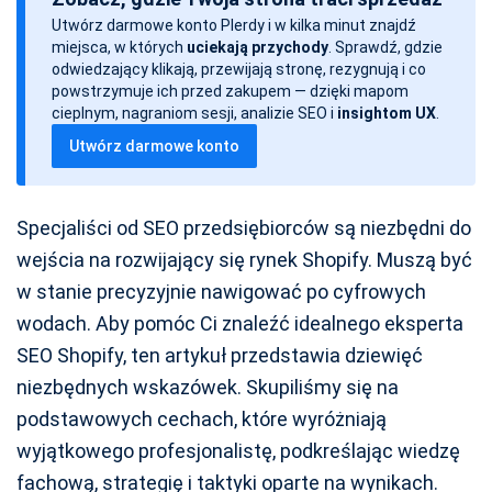
t
Utwórz darmowe konto Plerdy i w kilka minut znajdź
a
miejsca, w których
uciekają przychody
. Sprawdź, gdzie
w
odwiedzający klikają, przewijają stronę, rezygnują i co
p
powstrzymuje ich przed zakupem — dzięki mapom
cieplnym, nagraniom sesji, analizie SEO i
insightom UX
.
i
Utwórz darmowe konto
s
u
Specjaliści od SEO przedsiębiorców są niezbędni do
wejścia na rozwijający się rynek Shopify. Muszą być
w stanie precyzyjnie nawigować po cyfrowych
wodach. Aby pomóc Ci znaleźć idealnego eksperta
SEO Shopify, ten artykuł przedstawia dziewięć
niezbędnych wskazówek. Skupiliśmy się na
podstawowych cechach, które wyróżniają
wyjątkowego profesjonalistę, podkreślając wiedzę
fachową, strategię i taktyki oparte na wynikach.