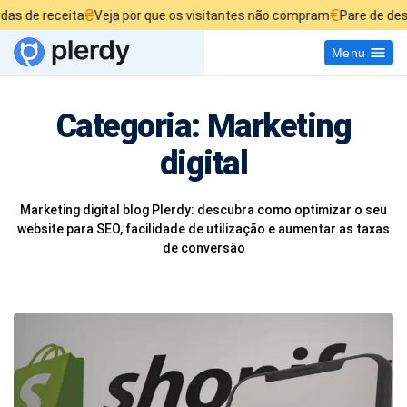
₴
€
ceita
Veja por que os visitantes não compram
Pare de desperdiçar
Menu
Categoria:
Marketing
digital
Marketing digital blog Plerdy: descubra como optimizar o seu
website para SEO, facilidade de utilização e aumentar as taxas
de conversão