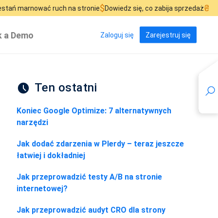
$
₴
ć ruch na stronie
Dowiedz się, co zabija sprzedaż
Zobacz, gd
 a Demo
Zaloguj się
Zarejestruj się
Ten ostatni
Koniec Google Optimize: 7 alternatywnych
narzędzi
Jak dodać zdarzenia w Plerdy – teraz jeszcze
łatwiej i dokładniej
Jak przeprowadzić testy A/B na stronie
internetowej?
Jak przeprowadzić audyt CRO dla strony