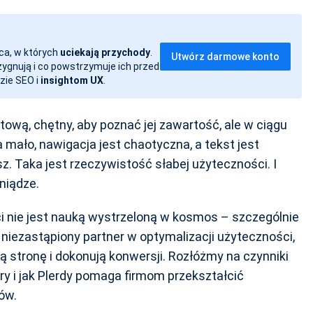
ca, w których
uciekają przychody
.
Utwórz darmowe konto
ezygnują i co powstrzymuje ich przed
zie SEO i
insightom UX
.
tową, chętny, aby poznać jej zawartość, ale w ciągu
a mało, nawigacja jest chaotyczna, a tekst jest
z. Taka jest rzeczywistość słabej użyteczności. I
niądze.
nie jest nauką wystrzeloną w kosmos – szczególnie
j niezastąpiony partner w optymalizacji użyteczności,
ją stronę i dokonują konwersji. Rozłóżmy na czynniki
y i jak Plerdy pomaga firmom przekształcić
ów.