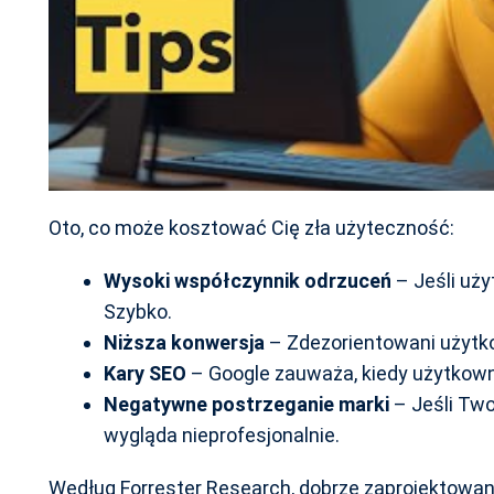
Oto, co może kosztować Cię zła użyteczność:
Wysoki współczynnik odrzuceń
– Jeśli uży
Szybko.
Niższa konwersja
– Zdezorientowani użytko
Kary SEO
– Google zauważa, kiedy użytkown
Negatywne postrzeganie marki
– Jeśli Two
wygląda nieprofesjonalnie.
Według Forrester Research, dobrze zaprojektowan