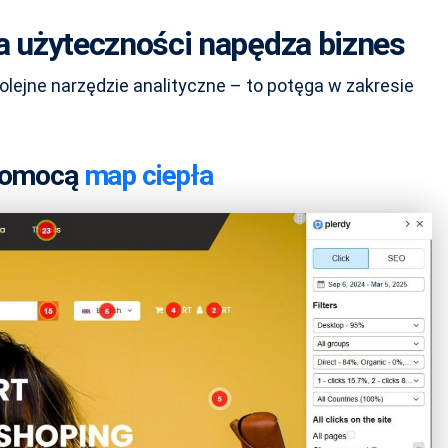
ja użyteczności napędza biznes
kolejne narzędzie analityczne – to potęga w zakresie
 pomocą
map ciepła