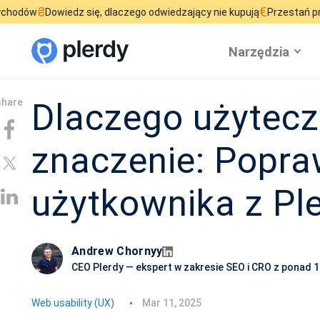
€
edz się, dlaczego odwiedzający nie kupują
Przestań przepalać budż
Narzędzia
Dlaczego użytec
znaczenie: Popr
użytkownika z Pl
Andrew Chornyy
CEO Plerdy — ekspert w zakresie SEO i CRO z ponad 
D
Web usability (UX)
Mar 11, 2025