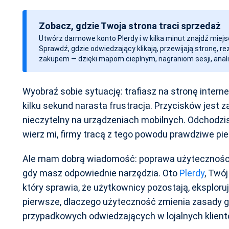
a
t
Zobacz, gdzie Twoja strona traci sprzedaż
a
Utwórz darmowe konto Plerdy i w kilka minut znajdź miejs
w
Sprawdź, gdzie odwiedzający klikają, przewijają stronę, r
p
zakupem — dzięki mapom cieplnym, nagraniom sesji, anali
i
s
Wyobraź sobie sytuację: trafiasz na stronę interne
u
kilku sekund narasta frustracja. Przycisków jest z
nieczytelny na urządzeniach mobilnych. Odchodzis
wierz mi, firmy tracą z tego powodu prawdziwe pie
Ale mam dobrą wiadomość: poprawa użyteczności 
gdy masz odpowiednie narzędzia. Oto
Plerdy
, Twó
który sprawia, że użytkownicy pozostają, eksploru
pierwsze, dlaczego użyteczność zmienia zasady gr
przypadkowych odwiedzających w lojalnych klient