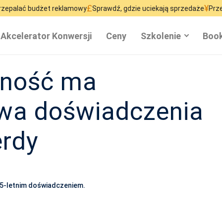
£
¥
et reklamowy
Sprawdź, gdzie uciekają sprzedaże
Przestań marnowa
Akcelerator Konwersji
Ceny
Szkolenie
Book
zność ma
awa doświadczenia
erdy
15-letnim doświadczeniem.