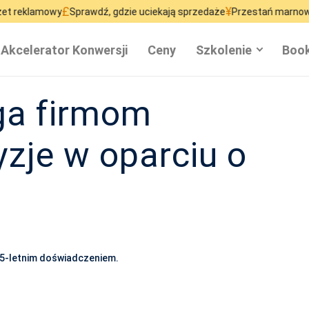
¥
Sprawdź, gdzie uciekają sprzedaże
Przestań marnować ruch na stro
Akcelerator Konwersji
Ceny
Szkolenie
Book
ga firmom
zje w oparciu o
15-letnim doświadczeniem.