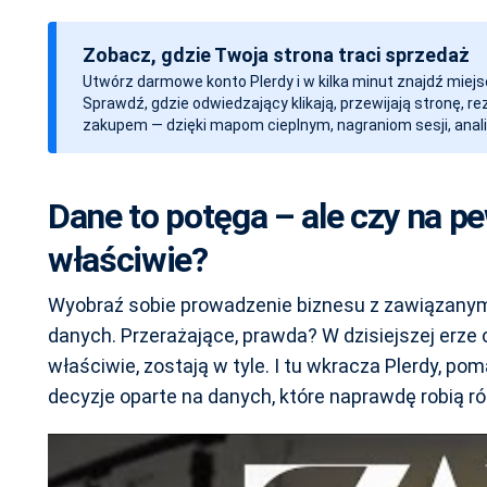
a
t
Zobacz, gdzie Twoja strona traci sprzedaż
a
Utwórz darmowe konto Plerdy i w kilka minut znajdź miejs
w
Sprawdź, gdzie odwiedzający klikają, przewijają stronę, r
p
zakupem — dzięki mapom cieplnym, nagraniom sesji, anali
i
s
u
Dane to potęga – ale czy na p
właściwie?
Wyobraź sobie prowadzenie biznesu z zawiązanymi
danych. Przerażające, prawda? W dzisiejszej erze 
właściwie, zostają w tyle. I tu wkracza Plerdy, 
decyzje oparte na danych, które naprawdę robią ró