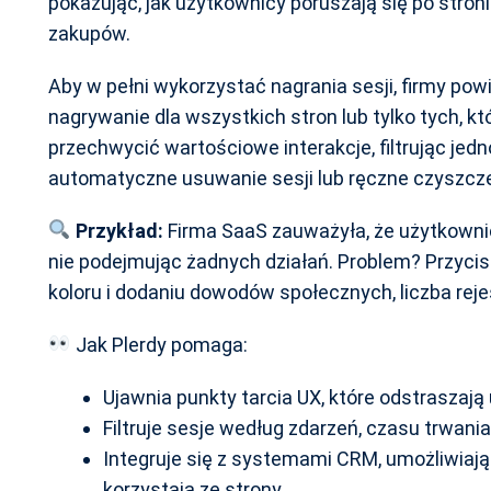
pokazując, jak użytkownicy poruszają się po stronie
zakupów.
Aby w pełni wykorzystać nagrania sesji, firmy po
nagrywanie dla wszystkich stron lub tylko tych, k
przechwycić wartościowe interakcje, filtrując je
automatyczne usuwanie sesji lub ręczne czyszcze
Przykład:
Firma SaaS zauważyła, że użytkownic
nie podejmując żadnych działań. Problem? Przycisk
koloru i dodaniu dowodów społecznych, liczba reje
Jak Plerdy pomaga:
Ujawnia punkty tarcia UX, które odstraszaj
Filtruje sesje według zdarzeń, czasu trwani
Integruje się z systemami CRM, umożliwiają
korzystają ze strony.