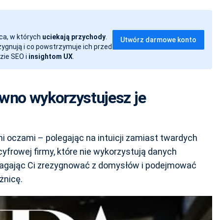
ca, w których
uciekają przychody
.
Utwórz darmowe konto
ezygnują i co powstrzymuje ich przed
zie SEO i
insightom UX
.
ewno wykorzystujesz je
 oczami – polegając na intuicji zamiast twardych
cyfrowej firmy, które nie wykorzystują danych
pomagając Ci zrezygnować z domysłów i podejmować
żnicę.