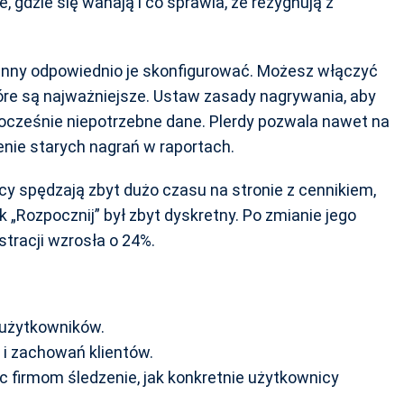
, gdzie się wahają i co sprawia, że rezygnują z
winny odpowiednio je skonfigurować. Możesz włączyć
tóre są najważniejsze. Ustaw zasady nagrywania, aby
dnocześnie niepotrzebne dane. Plerdy pozwala nawet na
nie starych nagrań w raportach.
y spędzają zbyt dużo czasu na stronie z cennikiem,
 „Rozpocznij” był zbyt dyskretny. Po zmianie jego
stracji wzrosła o 24%.
ą użytkowników.
a i zachowań klientów.
c firmom śledzenie, jak konkretnie użytkownicy