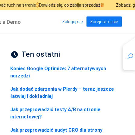
$
₴
nie
Dowiedz się, co zabija sprzedaż
Zobacz, gdzie przepalasz
 a Demo
Zaloguj się
Zarejestruj się
Ten ostatni
Koniec Google Optimize: 7 alternatywnych
narzędzi
Jak dodać zdarzenia w Plerdy – teraz jeszcze
łatwiej i dokładniej
Jak przeprowadzić testy A/B na stronie
internetowej?
Jak przeprowadzić audyt CRO dla strony