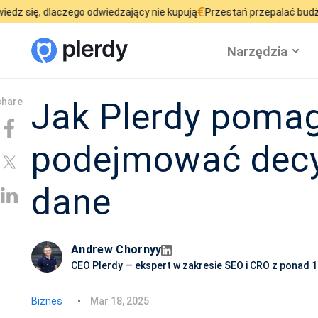
€
£
ego odwiedzający nie kupują
Przestań przepalać budżet reklamowy
Narzędzia
Jak Plerdy poma
podejmować decy
dane
Andrew Chornyy
CEO Plerdy — ekspert w zakresie SEO i CRO z ponad 
D
Biznes
Mar 18, 2025