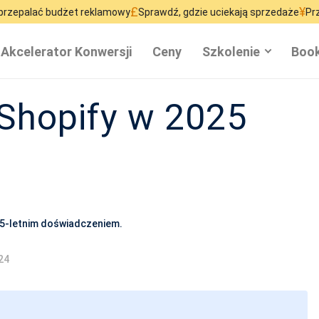
£
¥
dżet reklamowy
Sprawdź, gdzie uciekają sprzedaże
Przestań marno
Akcelerator Konwersji
Ceny
Szkolenie
Book
Shopify w 2025
15-letnim doświadczeniem.
24