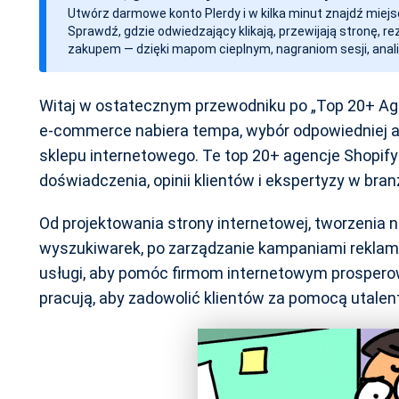
Utwórz darmowe konto Plerdy i w kilka minut znajdź miejs
w
Sprawdź, gdzie odwiedzający klikają, przewijają stronę, r
p
zakupem — dzięki mapom cieplnym, nagraniom sesji, anali
i
s
Witaj w ostatecznym przewodniku po „Top 20+ Age
u
e-commerce nabiera tempa, wybór odpowiedniej a
sklepu internetowego. Te top 20+ agencje Shopify
doświadczenia, opinii klientów i ekspertyzy w bran
Od projektowania strony internetowej, tworzenia n
wyszukiwarek, po zarządzanie kampaniami reklamo
usługi, aby pomóc firmom internetowym prospero
pracują, aby zadowolić klientów za pomocą utale