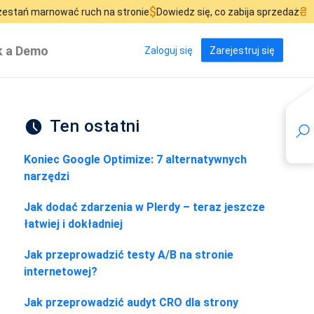
$
₴
wać ruch na stronie
Dowiedz się, co zabija sprzedaż
Zobacz,
 a Demo
Zaloguj się
Zarejestruj się
Ten ostatni
Koniec Google Optimize: 7 alternatywnych
narzędzi
Jak dodać zdarzenia w Plerdy – teraz jeszcze
łatwiej i dokładniej
Jak przeprowadzić testy A/B na stronie
internetowej?
Jak przeprowadzić audyt CRO dla strony