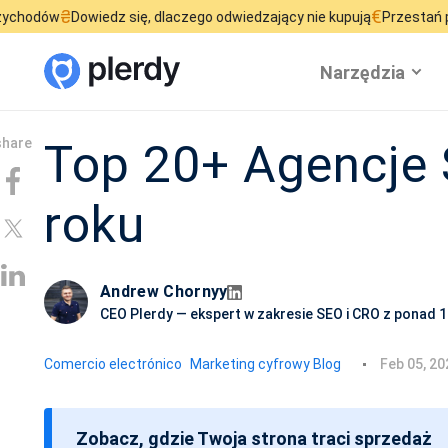
€
owiedz się, dlaczego odwiedzający nie kupują
Przestań przepalać bu
Narzędzia
Top 20+ Agencje 
roku
Andrew Chornyy
CEO Plerdy — ekspert w zakresie SEO i CRO z ponad 
D
Comercio electrónico
Marketing cyfrowy Blog
Feb 05, 20
a
t
Zobacz, gdzie Twoja strona traci sprzedaż
a