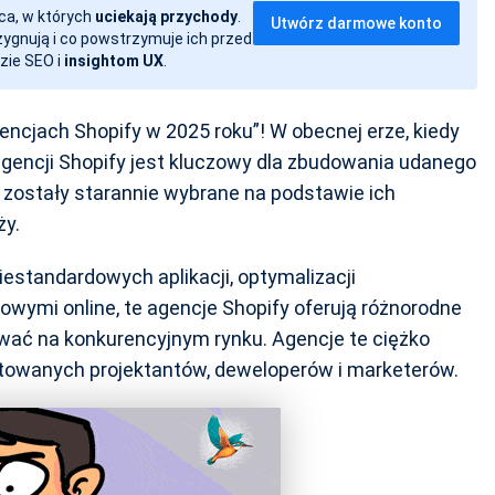
ca, w których
uciekają przychody
.
Utwórz darmowe konto
ezygnują i co powstrzymuje ich przed
zie SEO i
insightom UX
.
ncjach Shopify w 2025 roku”! W obecnej erze, kiedy
gencji Shopify jest kluczowy dla zbudowania udanego
 zostały starannie wybrane na podstawie ich
ży.
iestandardowych aplikacji, optymalizacji
wymi online, te agencje Shopify oferują różnorodne
wać na konkurencyjnym rynku. Agencje te ciężko
ntowanych projektantów, deweloperów i marketerów.