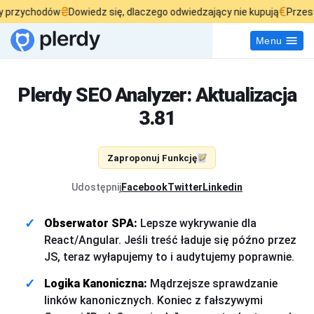
₴
€
 przychodów
Dowiedz się, dlaczego odwiedzający nie kupują
Przesta
Menu
Plerdy SEO Analyzer: Aktualizacja
3.81
Zaproponuj Funkcję
Udostępnij:
Facebook
Twitter
Linkedin
Obserwator SPA:
Lepsze wykrywanie dla
React/Angular. Jeśli treść ładuje się późno przez
JS, teraz wyłapujemy to i audytujemy poprawnie.
Logika Kanoniczna:
Mądrzejsze sprawdzanie
linków kanonicznych. Koniec z fałszywymi