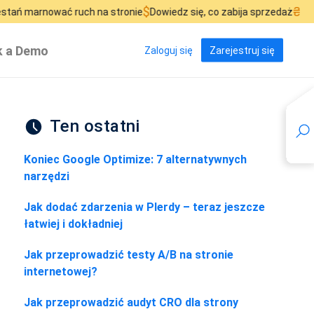
$
₴
ać ruch na stronie
Dowiedz się, co zabija sprzedaż
Zobacz, 
 a Demo
Zaloguj się
Zarejestruj się
Ten ostatni
Koniec Google Optimize: 7 alternatywnych
narzędzi
Jak dodać zdarzenia w Plerdy – teraz jeszcze
łatwiej i dokładniej
Jak przeprowadzić testy A/B na stronie
internetowej?
Jak przeprowadzić audyt CRO dla strony