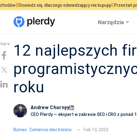
€
wiedz się, dlaczego odwiedzający nie kupują
Przestań przepalać bu
Narzędzia
12 najlepszych fi
programistycznyc
roku
Andrew Chornyy
CEO Plerdy — ekspert w zakresie SEO i CRO z ponad 
D
Biznes
Comercio electrónico
Feb 13, 2023