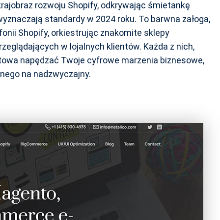
krajobraz rozwoju Shopify, odkrywając śmietankę
 wyznaczają standardy w 2024 roku. To barwna załoga,
nii Shopify, orkiestrując znakomite sklepy
rzeglądających w lojalnych klientów. Każda z nich,
otowa napędzać Twoje cyfrowe marzenia biznesowe,
jnego na nadzwyczajny.