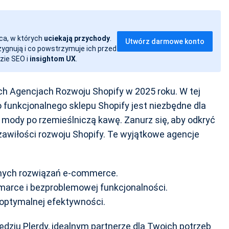
ca, w których
uciekają przychody
.
Utwórz darmowe konto
ezygnują i co powstrzymuje ich przed
zie SEO i
insightom UX
.
ch Agencjach Rozwoju Shopify w 2025 roku. W tej
funkcjonalnego sklepu Shopify jest niezbędne dla
mody po rzemieślniczą kawę. Zanurz się, aby odkryć
zawiłości rozwoju Shopify. Te wyjątkowe agencje
anych rozwiązań e-commerce.
arce i bezproblemowej funkcjonalności.
a optymalnej efektywności.
ziu Plerdy, idealnym partnerze dla Twoich potrzeb