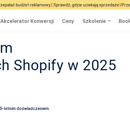
£
¥
dżet reklamowy
Sprawdź, gdzie uciekają sprzedaże
Przestań marnow
Akcelerator Konwersji
Ceny
Szkolenie
Book
rm
h Shopify w 2025
15-letnim doświadczeniem.