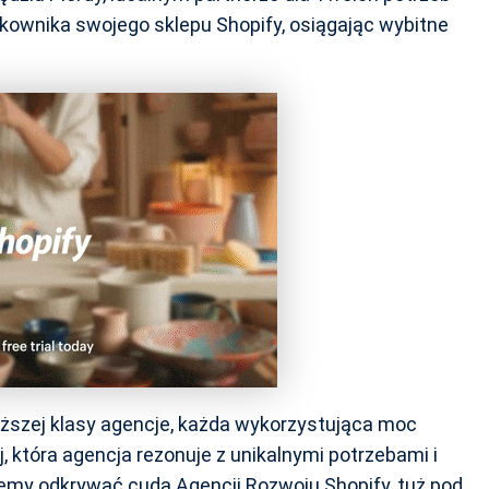
kownika swojego sklepu Shopify, osiągając wybitne
yższej klasy agencje, każda wykorzystująca moc
 która agencja rezonuje z unikalnymi potrzebami i
iemy odkrywać cuda Agencji Rozwoju Shopify, tuż pod