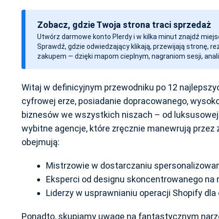
a
t
Zobacz, gdzie Twoja strona traci sprzedaż
a
Utwórz darmowe konto Plerdy i w kilka minut znajdź miejs
w
Sprawdź, gdzie odwiedzający klikają, przewijają stronę, r
p
zakupem — dzięki mapom cieplnym, nagraniom sesji, anali
i
s
Witaj w definicyjnym przewodniku po 12 najlepszy
u
cyfrowej erze, posiadanie dopracowanego, wysoko 
biznesów we wszystkich niszach – od luksusowej 
wybitne agencje, które zręcznie manewrują przez 
obejmują:
Mistrzowie w dostarczaniu spersonalizow
Eksperci od designu skoncentrowanego na m
Liderzy w usprawnianiu operacji Shopify dl
Ponadto, skupiamy uwagę na fantastycznym narzęd