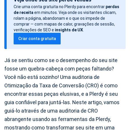
t
Crie uma conta gratuita no Plerdy para encontrar
perdas
a
de receita
em minutos. Veja onde os visitantes clicam,
d
rolam a página, abandonam e o que os impede de
o
comprar — com mapas de calor, gravações de sessão,
verificações de SEO e
insights de UX
.
a
Criar conta gratuita
r
t
i
Já se sentiu como se o desempenho do seu site
g
fosse um quebra-cabeça com peças faltando?
o
Você não está sozinho! Uma auditoria de
Otimização da Taxa de Conversão (CRO) é como
encontrar essas peças elusivas, e a Plerdy é seu
guia confiável para juntá-las. Neste artigo, vamos
guiá-lo através de uma auditoria de CRO
abrangente usando as ferramentas da Plerdy,
mostrando como transformar seu site em uma