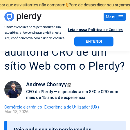
€
sitantes não compram
Pare de desperdiçar seu orçamento de anúnci
Menu
Usamos cookies para personalizar sua
Leia nossa Política de Cookies
experiência. Ao continuar a visitar este
Como realizar uma
site, você concorda com o uso de cookies.
ENTENDI
auditoria CRO de um
sítio Web com o Plerdy?
Andrew Chornyy
CEO da Plerdy — especialista em SEO e CRO com
mais de 15 anos de experiência.
Comércio eletrónico
Experiência do Utilizador (UX)
Mar 18, 2026
D
a
Veja onde seu site perde vendas