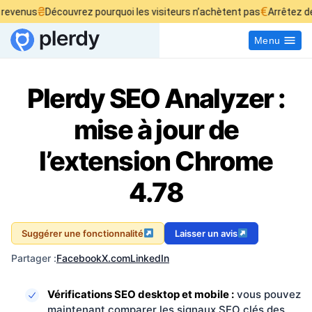
₴
€
evenus
Découvrez pourquoi les visiteurs n’achètent pas
Arrêtez de b
Menu
Plerdy SEO Analyzer :
mise à jour de
l’extension Chrome
4.78
Suggérer une fonctionnalité
Laisser un avis
Partager :
Facebook
X.com
LinkedIn
Vérifications SEO desktop et mobile :
vous pouvez
maintenant comparer les signaux SEO clés des