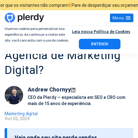
€
sitantes não compram
Pare de desperdiçar seu orçamento de anúnci
Menu
Usamos cookies para personalizar sua
Leia nossa Política de Cookies
experiência. Ao continuar a visitar este
Como Montar uma
site, você concorda com o uso de cookies.
ENTENDI
Agência de Marketing
Digital?
Andrew Chornyy
CEO da Plerdy — especialista em SEO e CRO com
mais de 15 anos de experiência.
Marketing digital
Out 02, 2024
D
a
Veja onde seu site perde vendas