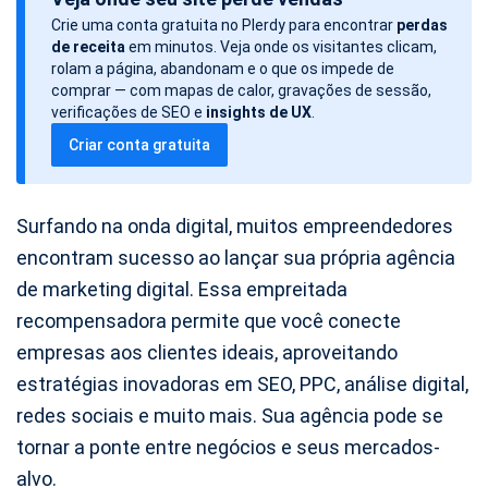
t
Crie uma conta gratuita no Plerdy para encontrar
perdas
a
de receita
em minutos. Veja onde os visitantes clicam,
d
rolam a página, abandonam e o que os impede de
o
comprar — com mapas de calor, gravações de sessão,
verificações de SEO e
insights de UX
.
a
Criar conta gratuita
r
t
i
Surfando na onda digital, muitos empreendedores
g
encontram sucesso ao lançar sua própria agência
o
de marketing digital. Essa empreitada
recompensadora permite que você conecte
empresas aos clientes ideais, aproveitando
estratégias inovadoras em SEO, PPC, análise digital,
redes sociais e muito mais. Sua agência pode se
tornar a ponte entre negócios e seus mercados-
alvo.