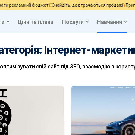
£
¥
кламний бюджет
Знайдіть, де втрачаються продажі
Припиніть в
ти
Ціни та плани
Послуги
Навчання
атегорія:
Інтернет-маркети
 як оптимізувати свій сайт під SEO, взаємодію з кори