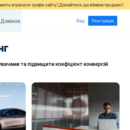
$
₴
трачати трафік сайту
Дізнайтеся, що вбиває продажі
Поба
Дзвінок
Вхід
Реєстрація
нг
стувачами та підвищити коефіцієнт конверсій