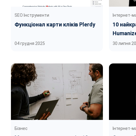
SEO Інструменти
Інтернет-м
Функціонал карти кліків Plerdy
10 найкр
Humanize
тексту
04 грудня 2025
30 липня 2
Бізнес
Інтернет-м