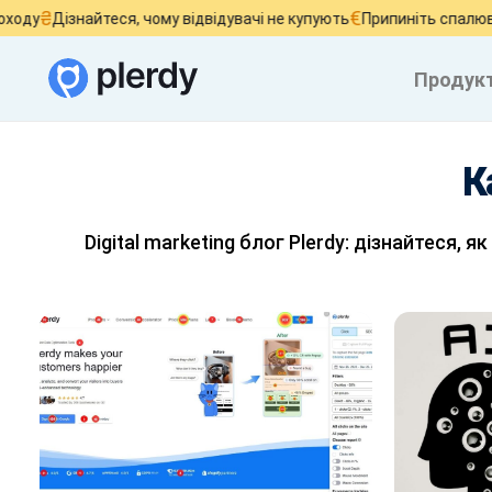
€
Дізнайтеся, чому відвідувачі не купують
Припиніть спалювати ре
Продук
К
Digital marketing блог Plerdy: дізнайтеся,