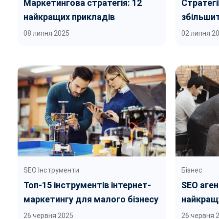
Маркетингова стратегія: 12
Стратегі
найкращих прикладів
збільши
оптиміза
08 липня 2025
02 липня 2
SEO Інструменти
Бізнес
Топ-15 інструментів інтернет-
SEO аген
маркетингу для малого бізнесу
найкращу
26 червня 2025
26 червня 