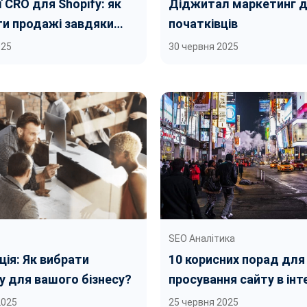
ї CRO для Shopify: як
Діджитал маркетинг 
ти продажі завдяки
початківців
ції конверсії
025
30 червня 2025
SEO Аналітика
ція: Як вибрати
10 корисних порад для
 для вашого бізнесу?
просування сайту в інт
2025
25 червня 2025