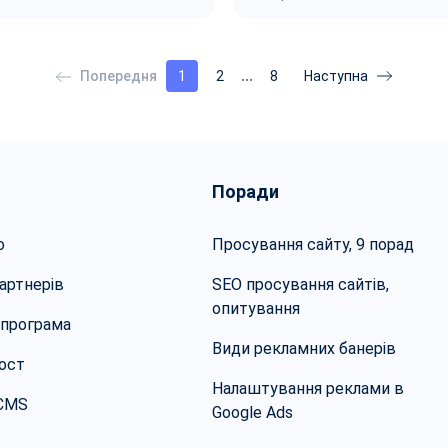
…
1
2
8
Поради
о
Просування сайту, 9 порад
артнерів
SEO просування сайтів,
опитування
 програма
Види рекламних банерів
ост
Налаштування реклами в
 CMS
Google Ads