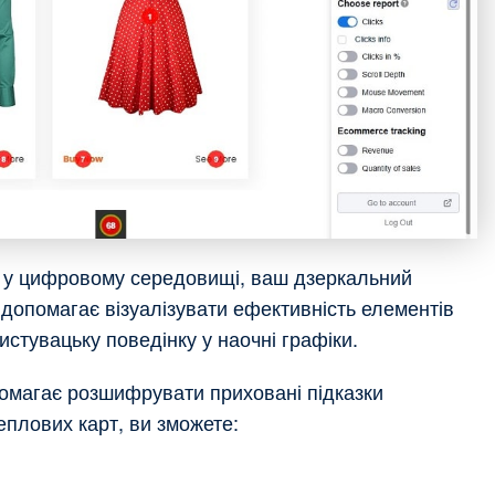
в у цифровому середовищі, ваш дзеркальний
а допомагає візуалізувати ефективність елементів
истувацьку поведінку у наочні графіки.
помагає розшифрувати приховані підказки
еплових карт, ви зможете: