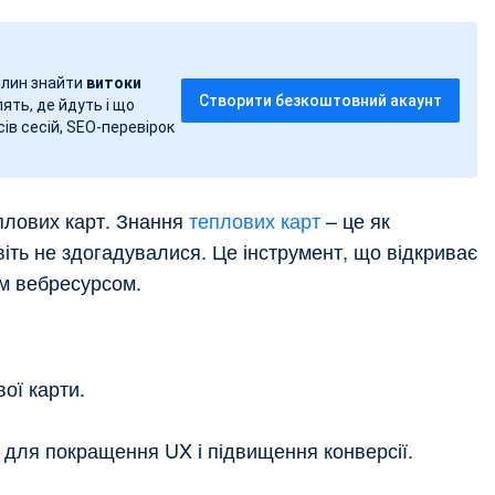
вилин знайти
витоки
Створити безкоштовний акаунт
лять, де йдуть і що
ів сесій, SEO-перевірок
еплових карт. Знання
теплових карт
– це як
віть не здогадувалися. Це інструмент, що відкриває
им вебресурсом.
ої карти.
 для покращення UX і підвищення конверсії.