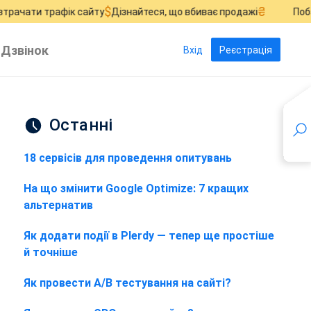
$
₴
 трафік сайту
Дізнайтеся, що вбиває продажі
Побачте, де 
Дзвінок
Вхід
Реєстрація
Останні
18 сервісів для проведення опитувань
На що змінити Google Optimize: 7 кращих
альтернатив
Як додати події в Plerdy — тепер ще простіше
й точніше
Як провести A/B тестування на сайті?