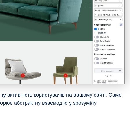
ану активність користувачів на вашому сайті. Саме
ворює абстрактну взаємодію у зрозумілу