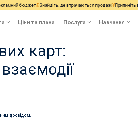
£
¥
й бюджет
Знайдіть, де втрачаються продажі
Припиніть втрачати
ти
Ціни та плани
Послуги
Навчання
вих карт:
 взаємодії
ічним досвідом.