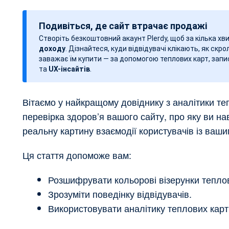
а
т
Подивіться, де сайт втрачає продажі
а
Створіть безкоштовний акаунт Plerdy, щоб за кілька х
з
доходу
. Дізнайтеся, куди відвідувачі клікають, як скро
а
заважає їм купити — за допомогою теплових карт, запис
п
та
UX-інсайтів
.
и
с
Вітаємо у найкращому довіднику з аналітики т
у
перевірка здоров’я вашого сайту, про яку ви на
реальну картину взаємодії користувачів із ваш
Ця стаття допоможе вам:
Розшифрувати кольорові візерунки теплов
Зрозуміти поведінку відвідувачів.
Використовувати аналітику теплових карт