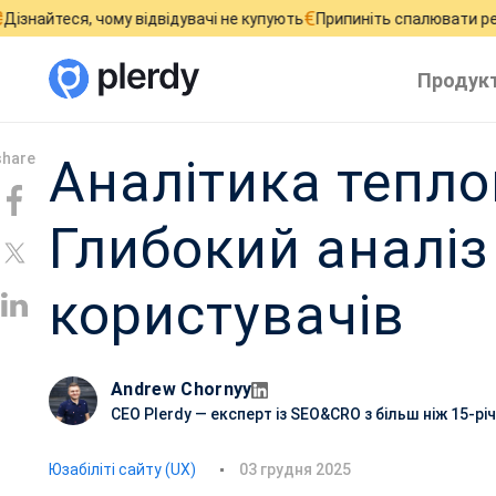
€
ся, чому відвідувачі не купують
Припиніть спалювати рекламни
Продук
Аналітика тепло
Глибокий аналіз
користувачів
Andrew Chornyy
CEO Plerdy — експерт із SEO&CRO з більш ніж 15-р
Д
Юзабіліті сайту (UX)
03 грудня 2025