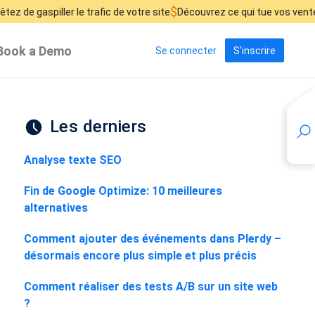
$
₴
ler le trafic de votre site
Découvrez ce qui tue vos ventes
Dé
Book a Demo
Se connecter
S'inscrire
Les derniers
Analyse texte SEO
Fin de Google Optimize: 10 meilleures
alternatives
Comment ajouter des événements dans Plerdy –
désormais encore plus simple et plus précis
Comment réaliser des tests A/B sur un site web
?