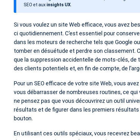
l
SEO et aux
insights UX
.
’
a
Si vous voulez un site Web efficace, vous avez beso
r
ci quotidiennement. C’est essentiel pour conserve
t
dans les moteurs de recherche tels que Google ou B
i
tomber en désuétude et perdre son classement. Ce
c
que la suppression accidentelle de mots-clés, de 
l
des clients potentiels et, en fin de compte, de l’arg
e
Pour un SEO efficace de votre site Web, vous avez
vous débarrasser de nombreuses routines, ce qui v
ne pensez pas que vous découvrirez un outil univer
résultats et de figurer dans les premiers résulta
bouton.
En utilisant ces outils spéciaux, vous recevrez be