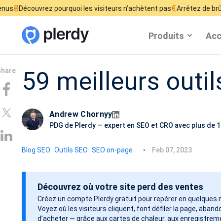
€
rez pourquoi les visiteurs n’achètent pas
Arrêtez de brûler votre bud
Produits
Acc
59 meilleurs outi
Andrew Chornyy
PDG de Plerdy — expert en SEO et CRO avec plus de 1
D
Blog SEO
Outils SEO
SEO on-page
Feb 07, 2023
a
t
Découvrez où votre site perd des ventes
e
Créez un compte Plerdy gratuit pour repérer en quelques
d
Voyez où les visiteurs cliquent, font défiler la page, aba
e
d’acheter — grâce aux cartes de chaleur, aux enregistrem