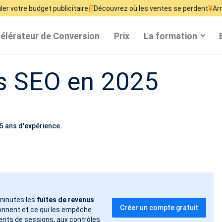
£
¥
get publicitaire
Découvrez où les ventes se perdent
Arrêtez de gaspil
élérateur de Conversion
Prix
La formation
ls SEO en 2025
5 ans d'expérience.
 minutes les
fuites de revenus
.
Créer un compte gratuit
ndonnent et ce qui les empêche
ents de sessions, aux contrôles