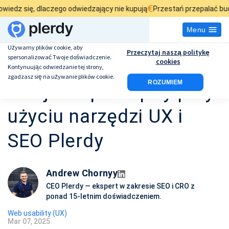
€
, dlaczego odwiedzający nie kupują
Przestań przepalać budżet rekl
Menu
Używamy plików cookie, aby
Przeczytaj naszą politykę
spersonalizować Twoje doświadczenie.
Jak zoptymalizować
cookies
Kontynuując odwiedzanie tej strony,
zgadzasz się na używanie plików cookie.
ROZUMIEM
swój sklep Shopify przy
użyciu narzędzi UX i
SEO Plerdy
Andrew Chornyy
CEO Plerdy — ekspert w zakresie SEO i CRO z
ponad 15-letnim doświadczeniem.
Web usability (UX)
Mar 07, 2025
D