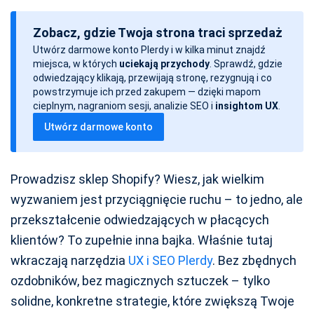
a
Zobacz, gdzie Twoja strona traci sprzedaż
t
Utwórz darmowe konto Plerdy i w kilka minut znajdź
a
miejsca, w których
uciekają przychody
. Sprawdź, gdzie
w
odwiedzający klikają, przewijają stronę, rezygnują i co
p
powstrzymuje ich przed zakupem — dzięki mapom
cieplnym, nagraniom sesji, analizie SEO i
insightom UX
.
i
Utwórz darmowe konto
s
u
Prowadzisz sklep Shopify? Wiesz, jak wielkim
wyzwaniem jest przyciągnięcie ruchu – to jedno, ale
przekształcenie odwiedzających w płacących
klientów? To zupełnie inna bajka. Właśnie tutaj
wkraczają narzędzia
UX i SEO Plerdy
. Bez zbędnych
ozdobników, bez magicznych sztuczek – tylko
solidne, konkretne strategie, które zwiększą Twoje