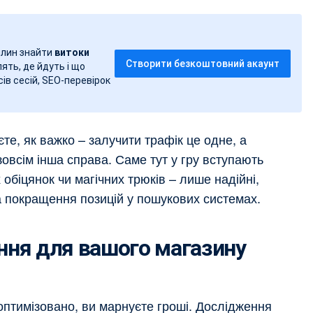
вилин знайти
витоки
Створити безкоштовний акаунт
лять, де йдуть і що
ів сесій, SEO-перевірок
те, як важко – залучити трафік це одне, а
зовсім інша справа. Саме тут у гру вступають
х обіцянок чи магічних трюків – лише надійні,
та покращення позицій у пошукових системах.
ння для вашого магазину
оптимізовано, ви марнуєте гроші. Дослідження