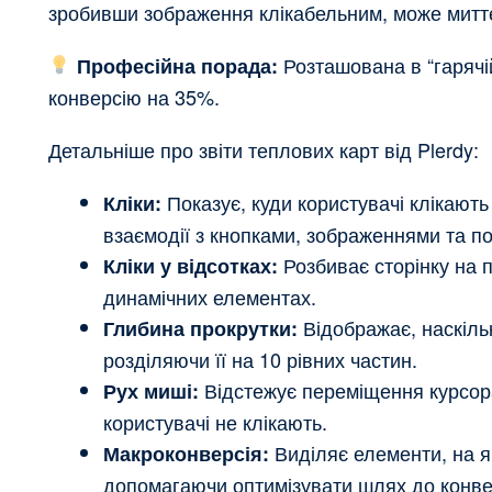
зробивши зображення клікабельним, може миттє
Розташована в “гарячій
Професійна порада:
конверсію на 35%.
Детальніше про звіти теплових карт від Plerdy:
Показує, куди користувачі клікают
Кліки:
взаємодії з кнопками, зображеннями та п
Розбиває сторінку на п
Кліки у відсотках:
динамічних елементах.
Відображає, наскільк
Глибина прокрутки:
розділяючи її на 10 рівних частин.
Відстежує переміщення курсора
Рух миші:
користувачі не клікають.
Виділяє елементи, на я
Макроконверсія:
допомагаючи оптимізувати шлях до конвер