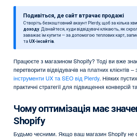
а
т
Подивіться, де сайт втрачає продажі
а
Створіть безкоштовний акаунт Plerdy, щоб за кілька х
з
доходу
. Дізнайтеся, куди відвідувачі клікають, як скро
а
заважає їм купити — за допомогою теплових карт, запис
п
та
UX-інсайтів
.
и
с
Працюєте з магазином Shopify? Тоді ви вже знає
у
перетворити відвідувачів на платних клієнтів – 
інструменти UX та SEO від Plerdy
. Ніяких пусти
практичні стратегії для підвищення конверсій 
Чому оптимізація має значе
Shopify
Будьмо чесними. Якщо ваш магазин Shopify не 