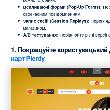
Пер
Вспливаючі форми (Pop-Up Forms):
своєчасним повідомленням.
Перегляда
Запис сесій (Session Replays):
магазином.
Порівнюйте різні версії 
A/B тестування:
1. Покращуйте користувацький
карт Plerdy