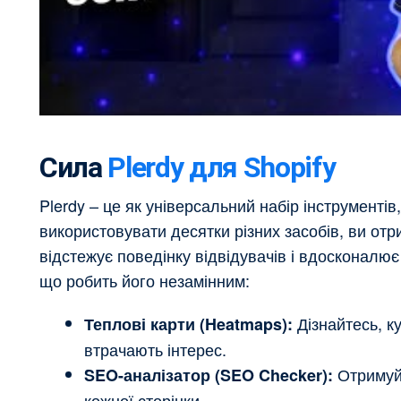
Сила
Plerdy для Shopify
Plerdy – це як універсальний набір інструментів
використовувати десятки різних засобів, ви от
відстежує поведінку відвідувачів і вдосконалює
що робить його незамінним:
Дізнайтесь, ку
Теплові карти (Heatmaps):
втрачають інтерес.
Отримуйт
SEO-аналізатор (SEO Checker):
кожної сторінки.