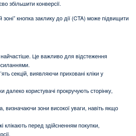
во збільшити конверсії.
 зоні” кнопка заклику до дії (CTA) може підвищити
ь найчастіше. Це важливо для відстеження
осиланнями.
’ять секцій, виявляючи приховані кліки у
и далеко користувачі прокручують сторінку,
, визначаючи зони високої уваги, навіть якщо
кі клікають перед здійсненням покупки,
сії.