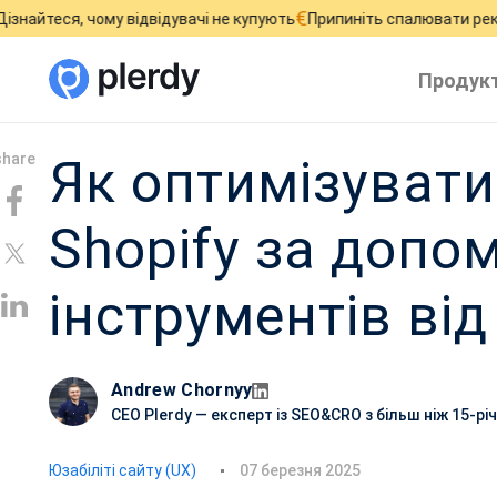
€
му відвідувачі не купують
Припиніть спалювати рекламний бюд
Продук
Як оптимізувати
Shopify за допо
інструментів від
Andrew Chornyy
CEO Plerdy — експерт із SEO&CRO з більш ніж 15-р
Д
Юзабіліті сайту (UX)
07 березня 2025