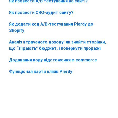
Як провести A/B тестування на сайті?
Як провести CRO-аудит сайту?
Як додати код A/B-тестування Plerdy до
Shopify
Аналіз втраченого доходу: як знайти сторінки,
що “з’їдають” бюджет, і повернути продажі
Додавання коду відстеження e-commerce
Функціонал карти кліків Plerdy