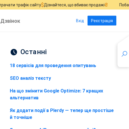
$
₴
к сайту
Дізнайтеся, що вбиває продажі
Побачте, де згораю
Дзвінок
Вхід
Реєстрація
Останні
18 сервісів для проведення опитувань
SEO аналіз тексту
На що змінити Google Optimize: 7 кращих
альтернатив
Як додати події в Plerdy — тепер ще простіше
й точніше