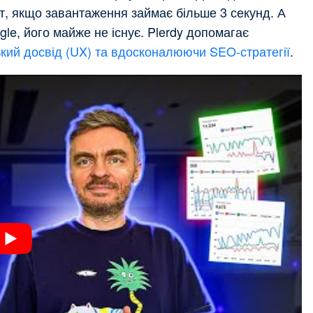
т, якщо завантаження займає більше 3 секунд. А
le, його майже не існує. Plerdy допомагає
кий досвід (UX) та вдосконалюючи SEO-стратегії
.