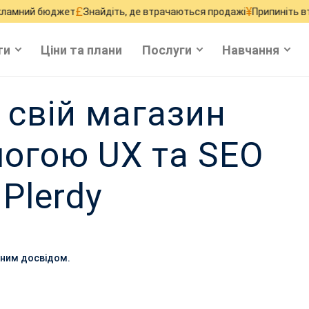
£
¥
жет
Знайдіть, де втрачаються продажі
Припиніть втрачати трафі
ти
Ціни та плани
Послуги
Навчання
 свій магазин
могою UX та SEO
 Plerdy
ічним досвідом.