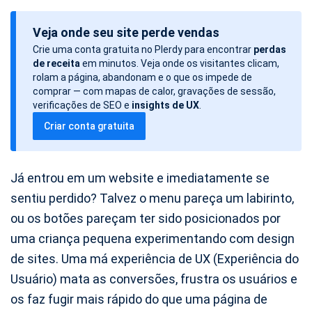
a
Veja onde seu site perde vendas
t
Crie uma conta gratuita no Plerdy para encontrar
perdas
a
de receita
em minutos. Veja onde os visitantes clicam,
d
rolam a página, abandonam e o que os impede de
o
comprar — com mapas de calor, gravações de sessão,
verificações de SEO e
insights de UX
.
a
Criar conta gratuita
r
t
i
Já entrou em um website e imediatamente se
g
sentiu perdido? Talvez o menu pareça um labirinto,
o
ou os botões pareçam ter sido posicionados por
uma criança pequena experimentando com design
de sites. Uma má experiência de UX (Experiência do
Usuário) mata as conversões, frustra os usuários e
os faz fugir mais rápido do que uma página de