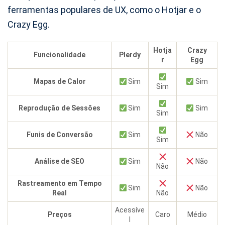
ferramentas populares de UX, como o Hotjar e o
Crazy Egg.
Hotja
Crazy
Funcionalidade
Plerdy
r
Egg
Mapas de Calor
Sim
Sim
Sim
Reprodução de Sessões
Sim
Sim
Sim
Funis de Conversão
Sim
Não
Sim
Análise de SEO
Sim
Não
Não
Rastreamento em Tempo
Sim
Não
Real
Não
Acessíve
Preços
Caro
Médio
l