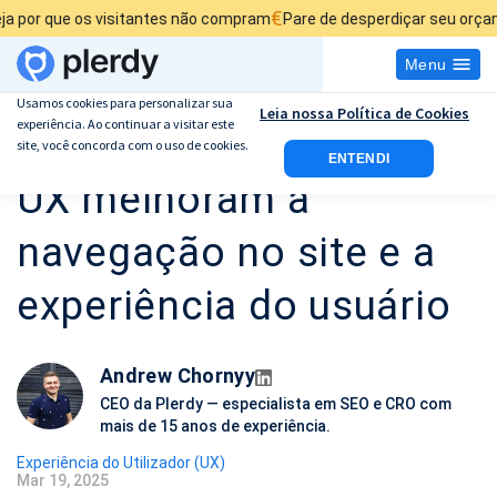
€
 os visitantes não compram
Pare de desperdiçar seu orçamento de a
Menu
Usamos cookies para personalizar sua
Leia nossa Política de Cookies
experiência. Ao continuar a visitar este
Como os recursos de
site, você concorda com o uso de cookies.
ENTENDI
UX melhoram a
navegação no site e a
experiência do usuário
Andrew Chornyy
CEO da Plerdy — especialista em SEO e CRO com
mais de 15 anos de experiência.
Experiência do Utilizador (UX)
Mar 19, 2025
D