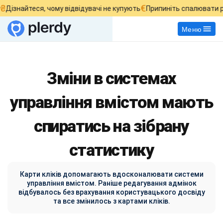
€
ізнайтеся, чому відвідувачі не купують
Припиніть спалювати ре
Меню
Зміни в системах
управління вмістом мають
спиратись на зібрану
статистику
Карти кліків допомагають вдосконалювати системи
управління вмістом. Раніше редагування адмінок
відбувалось без врахування користувацького досвіду
та все змінилось з картами кліків.