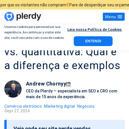
€
visitantes não compram
Pare de desperdiçar seu orçamento de anúnc
Menu
Usamos cookies para personalizar sua
Leia nossa Política de Cookies
experiência. Ao continuar a visitar este
Investigação qualitativa
site, você concorda com o uso de cookies.
ENTENDI
vs. quantitativa: Qual é
a diferença e exemplos
Andrew Chornyy
CEO da Plerdy — especialista em SEO e CRO com
mais de 15 anos de experiência.
Comércio eletrónico
Marketing digital
Negócios
Sept 27, 2024
D
a
Veja onde seu site perde vendas