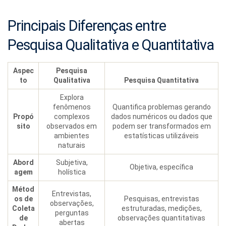
Principais Diferenças entre
Pesquisa Qualitativa e Quantitativa
Aspec
Pesquisa
to
Qualitativa
Pesquisa Quantitativa
Explora
fenômenos
Quantifica problemas gerando
Propó
complexos
dados numéricos ou dados que
sito
observados em
podem ser transformados em
ambientes
estatísticas utilizáveis
naturais
Abord
Subjetiva,
Objetiva, específica
agem
holística
Métod
Entrevistas,
os de
Pesquisas, entrevistas
observações,
Coleta
estruturadas, medições,
perguntas
de
observações quantitativas
abertas