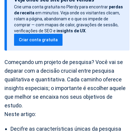
t
Crie uma conta gratuita no Plerdy para encontrar
perdas
a
de receita
em minutos. Veja onde os visitantes clicam,
d
rolam a página, abandonam e o que os impede de
o
comprar — com mapas de calor, gravações de sessão,
verificações de SEO e
insights de UX
.
a
Criar conta gratuita
r
t
i
Começando um projeto de pesquisa? Você vai se
g
deparar com a decisão crucial entre pesquisa
o
qualitativa e quantitativa. Cada caminho oferece
insights especiais; o importante é escolher aquele
que melhor se encaixa nos seus objetivos de
estudo.
Neste artigo:
Decifre as características únicas da pesquisa