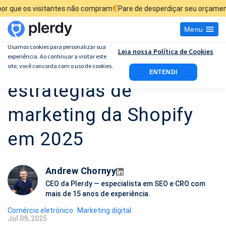
€
tantes não compram
Pare de desperdiçar seu orçamento de anúncios
Menu
Usamos cookies para personalizar sua
Leia nossa Política de Cookies
experiência. Ao continuar a visitar este
14 melhores
site, você concorda com o uso de cookies.
ENTENDI
estratégias de
marketing da Shopify
em 2025
Andrew Chornyy
CEO da Plerdy — especialista em SEO e CRO com
mais de 15 anos de experiência.
Comércio eletrónico
Marketing digital
Jul 09, 2025
D