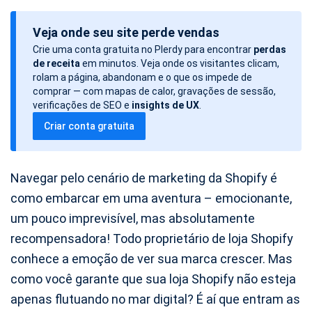
a
Veja onde seu site perde vendas
t
Crie uma conta gratuita no Plerdy para encontrar
perdas
a
de receita
em minutos. Veja onde os visitantes clicam,
d
rolam a página, abandonam e o que os impede de
o
comprar — com mapas de calor, gravações de sessão,
verificações de SEO e
insights de UX
.
a
Criar conta gratuita
r
t
i
Navegar pelo cenário de marketing da Shopify é
g
como embarcar em uma aventura – emocionante,
o
um pouco imprevisível, mas absolutamente
recompensadora! Todo proprietário de loja Shopify
conhece a emoção de ver sua marca crescer. Mas
como você garante que sua loja Shopify não esteja
apenas flutuando no mar digital? É aí que entram as