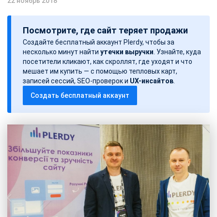
22 ноябрь 2018
Д
а
Посмотрите, где сайт теряет продажи
т
Создайте бесплатный аккаунт Plerdy, чтобы за
а
несколько минут найти
утечки выручки
. Узнайте, куда
з
посетители кликают, как скроллят, где уходят и что
а
мешает им купить — с помощью тепловых карт,
записей сессий, SEO-проверок и
UX-инсайтов
.
п
Создать бесплатный аккаунт
и
с
и