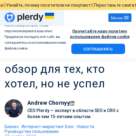
€
знайте, почему посетители не покупают
Перестаньте сжигать р
Меню
Мы используем куки, чтобы
Прочитайте нашу политику
персонализировать ваш опыт.
Выставка eСommerce
использования файлов cookie
Продолжая посещать этот сайт, вы
соглашаетесь на использование нами
файлов cookie.
СОГЛАШАЮСЬ
– 2018: небольшой
обзор для тех, кто
хотел, но не успел
Andrew Chornyy
CEO Plerdy — эксперт в области SEO и CRO с
более чем 15-летним опытом.
Бизнес
Интернет-маркетинг Блог
Новости
Руководство пользования