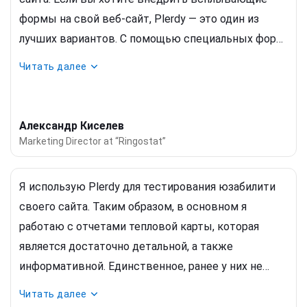
формы на свой веб-сайт, Plerdy — это один из
лучших вариантов. С помощью специальных форм,
промоций и опросников я смог повысить
Читать далее
коэффициент конверсии на своем веб-сайте.
Достаточно удобная платформа — «все в одном
месте».
Александр Киселев
Marketing Director at “Ringostat”
Я использую Plerdy для тестирования юзабилити
своего сайта. Таким образом, в основном я
работаю с отчетами тепловой карты, которая
является достаточно детальной, а также
информативной. Единственное, ранее у них не
было записи видеосессий, однако сейчас, наконец,
Читать далее
они добавили ее. Я счастлива.