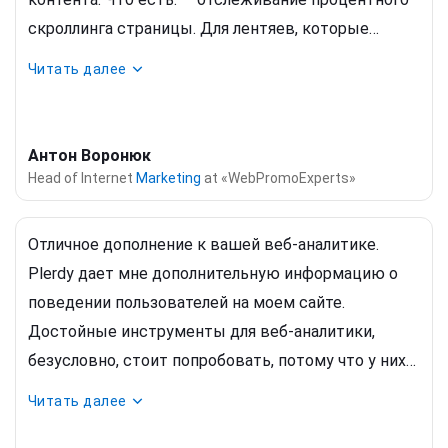
скроллинга страницы. Для лентяев, которые
постоянно откладывают ее настройку в Google
Читать далее
Analytics
или в GTM, крайне полезная штука. Наш
главред блога искренне порадовался этой
функции; — привычные карты скроллов и кликов
Антон Воронюк
из Метрики. Работают отлично; — удобная
Head of Internet
Marketing
at «WebPromoExperts»
сегментация по источникам трафика по любой
странице и разделу; — возможность тегирования и
Отличное дополнение к вашей веб-аналитике.
подробная статистика по этим тегам.
Plerdy дает мне дополнительную информацию о
поведении пользователей на моем сайте.
Достойные инструменты для веб-аналитики,
безусловно, стоит попробовать, потому что у них
есть некоторые преимущества перед
Читать далее
конкурентами по разумной цене. В основном я
использую его для проверки ошибок сайта после