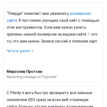
“Плерди” помогает мне увеличить
конверсию
сайта
. Я постоянно улучшаю свой сайт с помощью
этих инструментов. Если вам нужно узнать
причины низкой конверсии на вашем сайте — это
то, что вам нужно. Записи сессий и тепловая карта
кликов помогают мне понять каждый шаг
Читать далее
пользователей на моем сайте. Когда я исправил
несколько «запутанных» элементов в моем
дизайне, мой коэффициент конверсии
Мирослав Протсан
действительно увеличился.
Marketing manager at “Esputnik”
С Plerdy я могу быстро проверить все важные
показатели SEO сразу на всех веб-страницах
сайта. Если вы хотите внедрить всплывающие