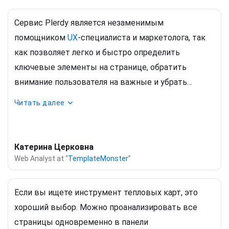
Сервис Plerdy является незаменимым
помощником
UX
-специалиста и маркетолога, так
как позволяет легко и быстро определить
ключевые элементы на странице, обратить
внимание пользователя на важные и убрать
ненужные. Ключевым преимуществом является
Читать далее
возможность отследить взаимодействия с
динамическими элементами на странице:
выпадающее меню, поп-ап формы и тд. Клики по
Катерина Церковна
всем страницам автоматически начинают
Web Analyst at “
TemplateMonster
”
собираться с момента установки кода на сайт, что,
к слову, очень легко и просто сделать через Google
Если вы ищете инструмент тепловых карт, это
Tag Manager. Для просмотра статистики,
хороший выбор. Можно проанализировать все
необходимо один раз перейти на сайт из кабинета,
страницы одновременно в панели