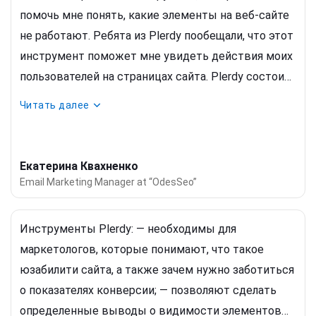
они могут быть действительно эффективными.
помочь мне понять, какие элементы на веб-сайте
не работают. Ребята из Plerdy пообещали, что этот
инструмент поможет мне увидеть действия моих
пользователей на страницах сайта. Plerdy состоит
из нескольких инструментов: тепловая карта
Читать далее
кликов, тепловая карта прокрутки, наведение
курсора и пребывания мышки. Они помогли мне
собрать всю необходимую информацию об
Екатерина Квахненко
элементах, с которыми можно
Email Marketing Manager at “OdesSeo”
взаимодействовать на сайте. Итак, я сама сделала
анализ удобства использования сайта.
Инструменты Plerdy: — необходимы для
маркетологов, которые понимают, что такое
юзабилити сайта, а также зачем нужно заботиться
о показателях конверсии; — позволяют сделать
определенные выводы о видимости элементов