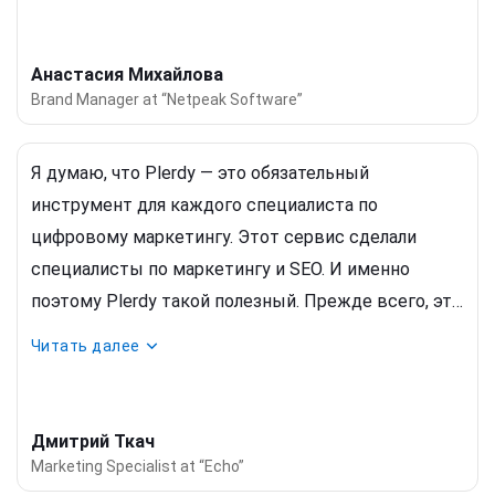
Анастасия Михайлова
Brand Manager at “Netpeak Software”
Я думаю, что Plerdy — это обязательный
инструмент для каждого специалиста по
цифровому маркетингу. Этот сервис сделали
специалисты по маркетингу и SEO. И именно
поэтому Plerdy такой полезный. Прежде всего, это
комплекс решений: тепловая карта, смарт поп-ап
Читать далее
формы и SEO-оповещения. Если вы хотите понять
удобство использования сайта
, вам будет полезна
тепловая карта и карта скролла. Когда я только
Дмитрий Ткач
начал работать в ИТ-компании, прежде всего, я
Marketing Specialist at “Echo”
проанализировал наш сайт в Plerdy. Второй