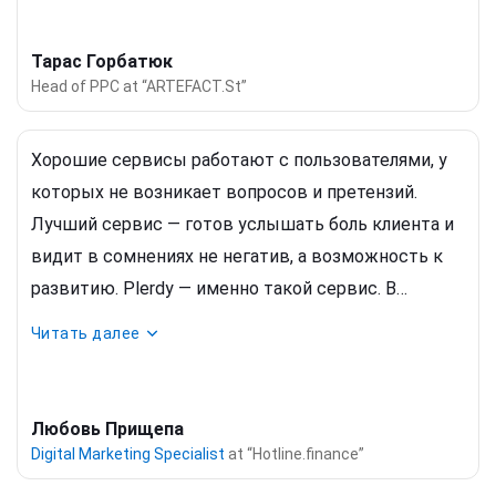
возможность интеграции форм с различными
почтовыми сервисами (Mailchimp, eSputnik и т. д.).
Тарас Горбатюк
Heatmap
позволяет видеть взаимодействие
Head of PPC at “ARTEFACT.St”
пользователя с сайтом, что полезно для
повышения
юзабилити сайта
и конверсии на
Хорошие сервисы работают с пользователями, у
основе этих данных.
которых не возникает вопросов и претензий.
Лучший сервис — готов услышать боль клиента и
видит в сомнениях не негатив, а возможность к
развитию. Plerdy — именно такой сервис. В
течение сотрудничества ни одна из наших просьб
Читать далее
не была проигнорирована, на каждый заданный
нами вопрос была организована обратная связь и
готовность идти навстречу. На украинском рынке
Любовь Прищепа
нет компаний с подобным функционалом. Более
Digital Marketing
Specialist
at “Hotline.finance”
того, в соотношении цена/качество Plerdy