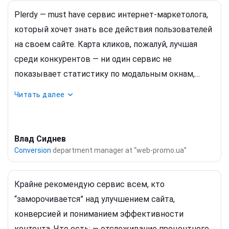
достойны посоревноваться с компаниями на
Plerdy — must have сервис интернет-маркетолога,
международном рынке.
который хочет знать все действия пользователей
на своем сайте. Карта кликов, пожалуй, лучшая
среди конкурентов — ни один сервис не
показывает статистику по модальным окнам,
выпадающим меню и другим drop-down
Читать далее
элементам сайта. Стоило нам 2 недели поработать
в тестовом режиме с этим сервисом, так теперь
мы его всегда ставим на всех клиентских сайтах
Влад Сиднев
в рамках работ по CRO. С Plerdy мы на каждом
Conversion
department manager at “web-promo.ua”
проекте получаем массу инсайтов и новых идей, о
которых мы даже не догадывались, поэтому
Крайне рекомендую сервис всем, кто
смело рекомендуем его всем владельцам сайтов
“заморочивается” над улучшением сайта,
и их маркетологам.
конверсией и пониманием эффективности
контента. Что есть: — отслеживание процентного