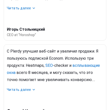
дизайна и читабельности информации; — в руках
Читать далее
специалиста подобны скальпелю в руках хирурга
— можно проводить операции с неимоверной
точностью, но для этого нужны знания и
Игорь Стольницкий
определённый опыт.
CEO at “Horoshop”
С Plerdy улучшил веб-сайт и увеличил продажи. Я
пользуюсь подпиской Econom. Использую три
продукта: Heatmaps,
SEO
-checker и
всплывающие
окна
всего 8 месяцев, и могу сказать, что это
точно помогает мне увеличивать конверсию.
Сначала я думал, что всплывающие окна не будут
Читать далее
работать, но если все настроено правильно, они
собирают большое количество потенциальных
клиентов.