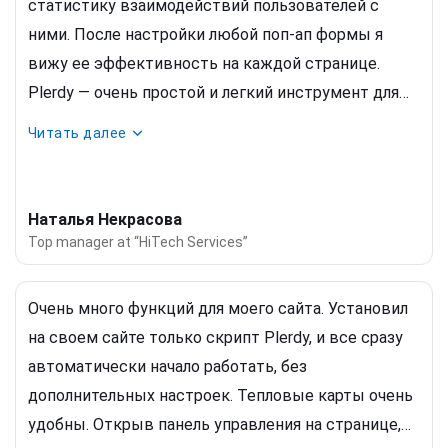
статистику взаимодействий пользователей с
ними. После настройки любой поп-ап формы я
вижу ее эффективность на каждой странице.
Plerdy — очень простой и легкий инструмент для
настройки всплывающих окон, имеет очень
Читать далее
подробные настройки и аналитику. Я начала
использовать всплывающие окна от Plerdy ради
увеличения конверсии и уменьшение показателя
Наталья Некрасова
отказов. С помощью этого инструмента я могу
Top manager at “HiTech Services”
достаточно легко и быстро создать поп-ап форму
и настроить ее показ там, где мне это необходимо.
Очень много функций для моего сайта. Установил
на своем сайте только скрипт Plerdy, и все сразу
автоматически начало работать, без
дополнительных настроек. Тепловые карты очень
удобны. Открыв панель управления на странице,