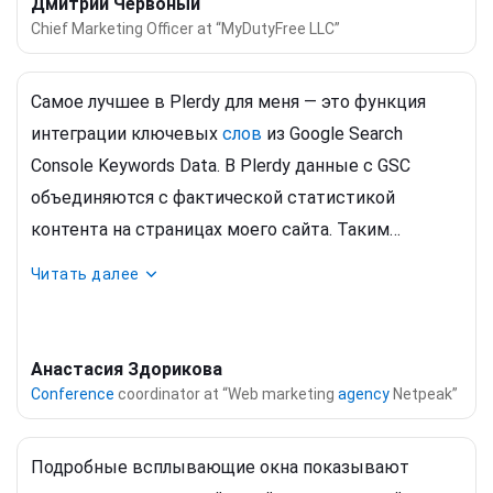
Дмитрий Червоный
Chief Marketing Officer at “MyDutyFree LLC”
Самое лучшее в Plerdy для меня — это функция
интеграции ключевых
слов
из Google Search
Console Keywords Data. В Plerdy данные с GSC
объединяются с фактической статистикой
контента на страницах моего сайта. Таким
образом, я вижу существенную часть моих
Читать далее
проблем с SEO. Это действительно удобное
решение для ускорения SEO-анализа вашего сайта.
Анастасия Здорикова
Conference
coordinator at “Web marketing
agency
Netpeak”
Подробные всплывающие окна показывают