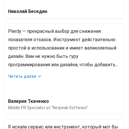
редизайна определенных элементов. С помощью
Николай Беседин
тепловой карты кликов также легко определить
основной фокус страницы, используя
Plerdy — прекрасный выбор для снижения
последовательность кликов.
показателя отказов. Инструмент действительно
простой в использовании и имеет великолепный
дизайн. Вам не нужно быть гуру
программирования или дизайна, чтобы добавить
всплывающее окно на свой веб-сайт. Plerdy также
Читать далее
содержит в себе превосходную тепловую карту,
которая может пригодиться для изучения
поведения пользователей на сайте. Plerdy помог
Валерия Ткаченко
мне снизить
показатель отказов
и не позволять
Middle PR Specialist at “Netpeak Software”
больше посетителям оставлять веб-сайт. Я поняла,
что при правильном использовании поп-ап форм,
Я искала сервис или инструмент, который мог бы