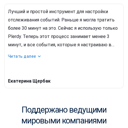
полезный инструмент — умные всплывающие
Лучший и простой инструмент для настройки
окна. Маркетологи знают, что всплывающие окна
отслеживания событий. Раньше я могла тратить
действительно помогают в увеличении
более 30 минут на это. Сейчас я использую только
лидогенерации. С Plerdy я создаю всплывающие
Plerdy. Теперь этот процесс занимает менее 3
окна быстро, легко и гибко. И делаю это без
минут, и все события, которые я настраиваю в
всяких разработчиков.
Plerdy, автоматически передаются в
Google
Читать далее
Analytics
. Мне особенно нравится, что все события
записываются сразу после установки скрипта.
Более того, если позже вам понадобится более
Екатерина Щербак
подробная информация, вы можете проверить
данные даже за предыдущий месяц, так как все
сохранено в истории.
Поддержано ведущими
мировыми компаниями