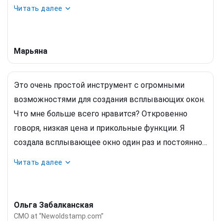
Вы сразу видите собранные клики по элементам.
Читать далее
Очень удобно провести быстрый
анализ сайта
—
как SEO, так и юзабилити — проверить удобство
пользования. Я просто открываю панель
Марьяна
управления и исследую текущую эффективность
своего сайта.
Это очень простой инструмент с огромными
возможностями для создания всплывающих окон.
Что мне больше всего нравится? Откровенно
говоря, низкая цена и прикольные функции. Я
создала всплывающее окно один раз и постоянно
получаю новых потенциальных клиентов.
Читать далее
Использовала бесплатную версию Plerdy в
течение 2 месяцев. Оплатила платную версию,
когда оценила все риски и возможности.
Ольга Забалканская
CMO at “Newoldstamp.com”