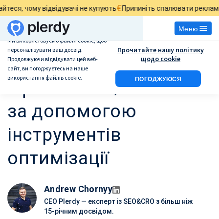
€
у відвідувачі не купують
Припиніть спалювати рекламний бюдже
Меню
Ми використовуємо файли cookie, щоб
Прочитайте нашу політику
персоналізувати ваш досвід.
Як проводити
щодо cookie
Продовжуючи відвідувати цей веб-
сайт, ви погоджуєтесь на наше
використання файлів cookie.
ПОГОДЖУЮСЯ
ефективні A/B тести
за допомогою
інструментів
оптимізації
Andrew Chornyy
CEO Plerdy — експерт із SEO&CRO з більш ніж
15-річним досвідом.