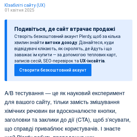
Юзабіліті сайту (UX)
01 квітня 2025
Д
а
Подивіться, де сайт втрачає продажі
т
Створіть безкоштовний акаунт Plerdy, щоб за кілька
а
хвилин знайти
витоки доходу
. Дізнайтеся, куди
з
відвідувачі клікають, як скролять, де йдуть і що
а
заважає їм купити — за допомогою теплових карт,
записів сесій, SEO-перевірок та
UX-інсайтів
.
п
Створити безкоштовний акаунт
и
с
у
A/B тестування — це як науковий експеримент
для вашого сайту, тільки замість змішування
хімічних речовин ви вдосконалюєте кнопки,
заголовки та заклики до дії (CTA), щоб з’ясувати,
що справді приваблює користувачів. І знаєте