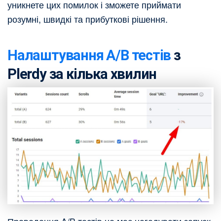
уникнете цих помилок і зможете приймати
розумні, швидкі та прибуткові рішення.
Налаштування A/B тестів
з
Plerdy за кілька хвилин
Проведення A/B тестів не має нагадувати запуск