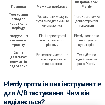
Як допомагає
Помилка
Чому це проблема
Plerdy
Тестування
Результати можуть
Plerdy відстежує
занадто
бути випадковими та
довгострокові
короткого
оманливими.
тенденції.
періоду
Ігнорування
Різні користувачі
Plerdy дозволяє
сегментів
поводяться по-
фільтрувати
трафіку
різному.
аудиторію.
Зміна
Ви не знатимете, що
Тестуйте по
декількох
саме спричинило
одній зміні за
елементів
покращення.
раз з Plerdy.
одночасно
Plerdy проти інших інструментів
для A/B тестування: Чим він
виділяється?