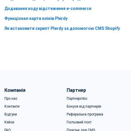
Додавання коду відстеження e-commerce
Функціонал карти кліків Plerdy
Як встановити скрипт Plerdy за допомогою CMS Shopify
Компанія
Партнер
Про нас
Партнерство
Контакти
Бонуси від партнерів
Відгуки
Реферальна програма
Кейси
Гостьовий пост
FAQ
Плагіни для CMS