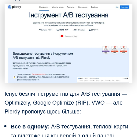
Існує безліч інструментів для A/B тестування —
Optimizely, Google Optimize (RIP), VWO — але
Plerdy пропонує щось більше:
A/B тестування, теплові карти
Все в одному:
та відстеження конверсій в одній панелі.