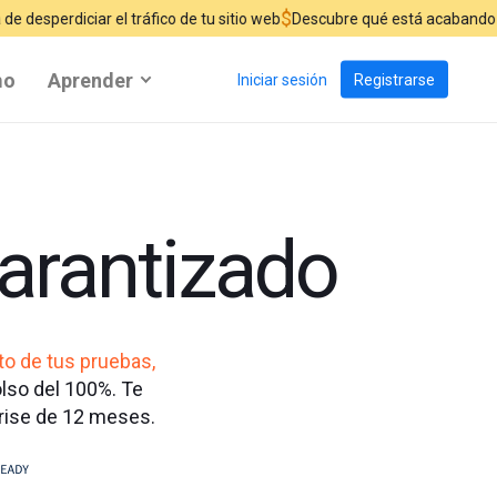
$
r el tráfico de tu sitio web
Descubre qué está acabando con tus venta
mo
Aprender
Iniciar sesión
Registrarse
arantizado
to de tus pruebas,
lso del 100%. Te
prise de 12 meses.