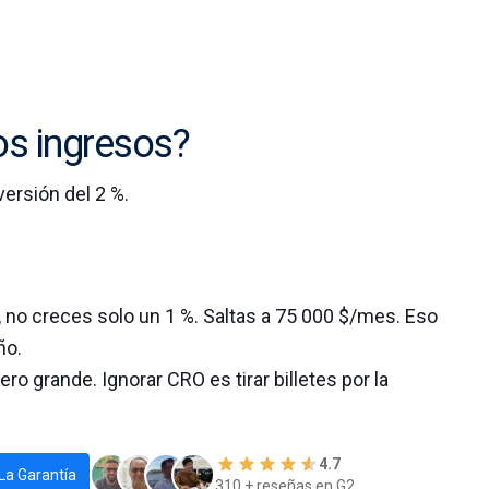
os ingresos?
ersión del 2 %.
%, no creces solo un 1 %. Saltas a 75 000 $/mes. Eso
ño.
ero grande. Ignorar CRO es tirar billetes por la
4.7
La Garantía
310 + reseñas en G2