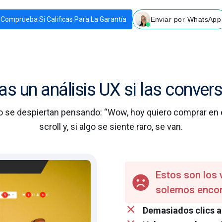
Comprueba Si Calificas Para La Garantía
Enviar por WhatsApp
as un análisis UX si las conver
o se despiertan pensando: “Wow, hoy quiero comprar en e
scroll y, si algo se siente raro, se van.
Estos son los 
solemos encon
Demasiados clics a