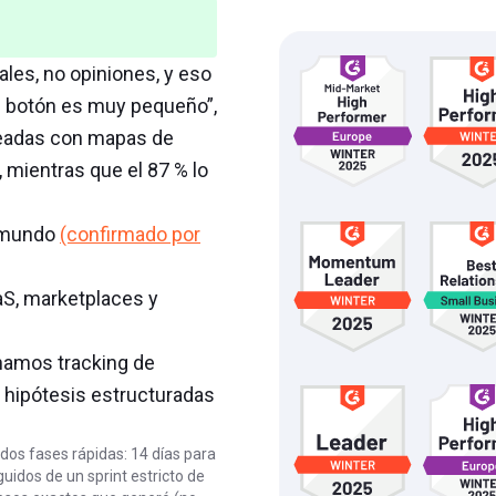
les, no opiniones, y eso
e botón es muy pequeño”,
readas con mapas de
n, mientras que el 87 % lo
 mundo
(confirmado por
, marketplaces y
amos tracking de
 hipótesis estructuradas
 dos fases rápidas: 14 días para
uidos de un sprint estricto de