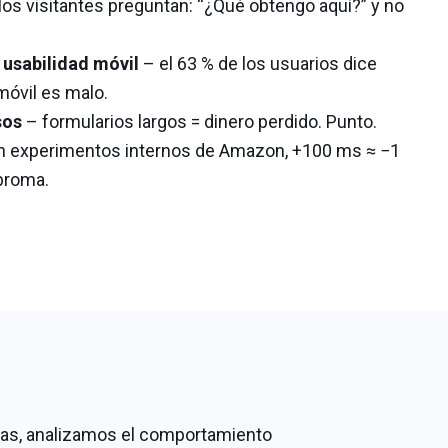
los visitantes preguntan: “¿Qué obtengo aquí?” y no
 usabilidad móvil
– el 63 % de los usuarios dice
 móvil es malo.
sos
– formularios largos = dinero perdido. Punto.
 experimentos internos de Amazon, +100 ms ≈ −1
broma.
nas, analizamos el comportamiento