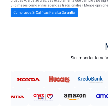
pruebas A/B de 30 días. Ves exactamente qué cambió y los ingr
3–6 meses como en las agencias tradicionales). Menos opinion
Comprueba Si Calificas Para La Garantía
Sin importar tamaño