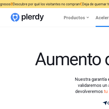
€
bre por qué los visitantes no compran
Deja de quemar tu presupuesto p
Productos
Aceler
Aumento d
Nuestra garantía 
validaremos un 
devolveremos
tu