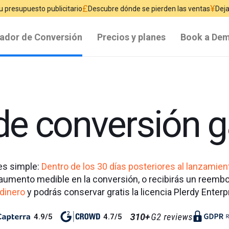
£
¥
ublicitario
Descubre dónde se pierden las ventas
Deja de desperdicia
ador de Conversión
Precios y planes
Book a De
e conversión g
es simple:
Dentro de los 30 días posteriores al lanzamien
aumento medible en la conversión, o recibirás un reembo
 dinero
y podrás conservar gratis la licencia Plerdy Enter
4.9/5
4.7/5