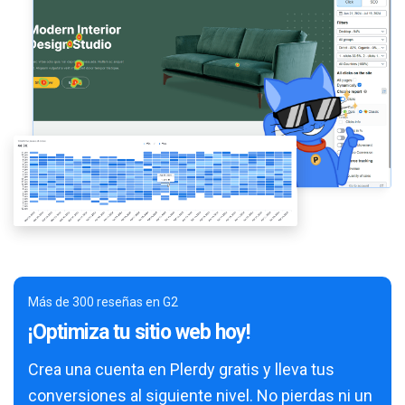
Más de 300 reseñas en G2
¡Optimiza tu sitio web hoy!
Crea una cuenta en Plerdy gratis y lleva tus
conversiones al siguiente nivel. No pierdas ni un