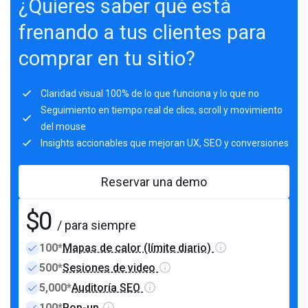
¿Quieres saber qué está
frenando a tus clientes para
comprar en tu sitio?
Claridad visual 100% de lo que funciona y lo que no
Seguimiento en tiempo real de clics, scroll y movimiento
del mouse
Insights accionables que mejoran UX, SEO y conversiones
Reservar una demo
$0
/ para siempre
100*
Mapas de calor (límite diario)
500*
Sesiones de video
5,000*
Auditoría SEO
100*
Pop-up