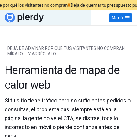
€
£
visitantes no compran
Deja de quemar tu presupuesto publicitario
De
Menú
DEJA DE ADIVINAR POR QUÉ TUS VISITANTES NO COMPRAN.
MÍRALO — Y ARRÉGLALO
Herramienta de mapa de
calor web
Si tu sitio tiene tráfico pero no suficientes pedidos o
consultas, el problema casi siempre está en la
página: la gente no ve el CTA, se distrae, toca lo
incorrecto en móvil o pierde confianza antes de
pagar