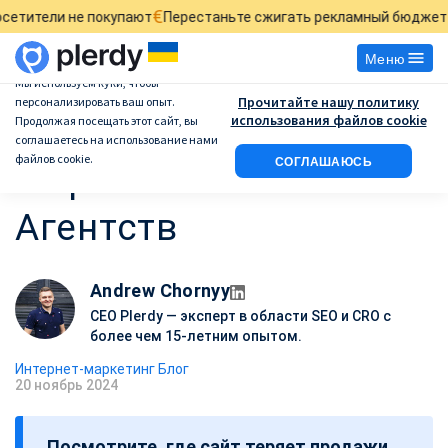
€
£
покупают
Перестаньте сжигать рекламный бюджет
Найдите, гд
Меню
Мы используем куки, чтобы
Прочитайте нашу политику
персонализировать ваш опыт.
ТОП 9 SaaS
использования файлов cookie
Продолжая посещать этот сайт, вы
соглашаетесь на использование нами
файлов cookie.
СОГЛАШАЮСЬ
Маркетинговых
Агентств
Andrew Chornyy
CEO Plerdy — эксперт в области SEO и CRO с
более чем 15-летним опытом.
Интернет-маркетинг Блог
20 ноябрь 2024
Д
а
Посмотрите, где сайт теряет продажи