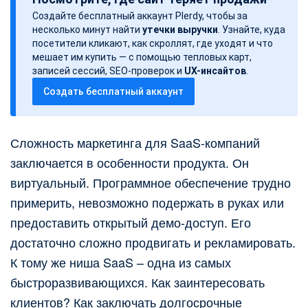
т
Создайте бесплатный аккаунт Plerdy, чтобы за
а
несколько минут найти
утечки выручки
. Узнайте, куда
з
посетители кликают, как скроллят, где уходят и что
а
мешает им купить — с помощью тепловых карт,
записей сессий, SEO-проверок и
UX-инсайтов
.
п
Создать бесплатный аккаунт
и
с
и
Сложность маркетинга для SaaS-компаний
заключается в особенности продукта. Он
виртуальный. Программное обеспечение трудно
примерить, невозможно подержать в руках или
предоставить открытый демо-доступ. Его
достаточно сложно продвигать и рекламировать.
К тому же ниша SaaS – одна из самых
быстроразвивающихся. Как заинтересовать
клиентов? Как заключать долгосрочные