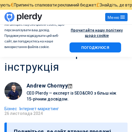
£
іть спалювати рекламний бюджет
Знайдіть, де втрачаються пр
Меню
Ми використовуємо файли cookie, щоб
Прочитайте нашу політику
персоналізувати ваш досвід.
Як створити інтернет-
щодо cookie
Продовжуючи відвідувати цей веб-
сайт, ви погоджуєтесь на наше
використання файлів cookie.
ПОГОДЖУЮСЯ
магазин: Покрокова
інструкція
Andrew Chornyy
CEO Plerdy — експерт із SEO&CRO з більш ніж
15-річним досвідом.
Бізнес
Інтернет-маркетинг
26 листопада 2024
Д
а
Подивіться, де сайт втрачає продажі