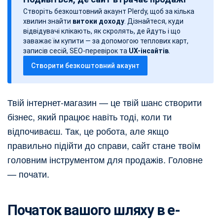
т
Створіть безкоштовний акаунт Plerdy, щоб за кілька
а
хвилин знайти
витоки доходу
. Дізнайтеся, куди
з
відвідувачі клікають, як скролять, де йдуть і що
а
заважає їм купити — за допомогою теплових карт,
записів сесій, SEO-перевірок та
UX-інсайтів
.
п
Створити безкоштовний акаунт
и
с
у
Твій інтернет-магазин — це твій шанс створити
бізнес, який працює навіть тоді, коли ти
відпочиваєш. Так, це робота, але якщо
правильно підійти до справи, сайт стане твоїм
головним інструментом для продажів. Головне
— почати.
Початок вашого шляху в e-