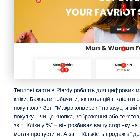
Теплові карти в Plerdy роблять для цифрових м
кліки. Бажаєте побачити, як потенційні клієнт
покупкою? Звіт “Макроконверсія” показує, який
покупку – чи це кнопка, зображення або тексто
звіт “Кліки у %” – він розбиває вашу сторінку на 
могли пропустити. А звіт “Кількість продажів” д