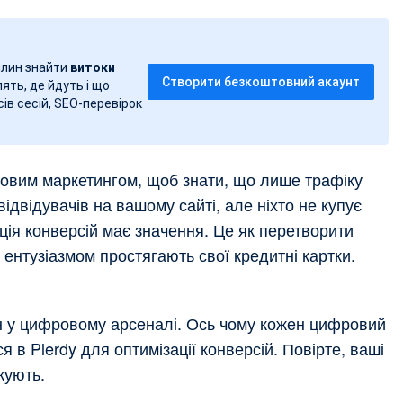
вилин знайти
витоки
Створити безкоштовний акаунт
лять, де йдуть і що
ів сесій, SEO-перевірок
овим маркетингом, щоб знати, що лише трафіку
ідвідувачів на вашому сайті, але ніхто не купує
ція конверсій має значення. Це як перетворити
 ентузіазмом простягають свої кредитні картки.
ен у цифровому арсеналі. Ось чому кожен цифровий
 в Plerdy для оптимізації конверсій. Повірте, ваші
кують.