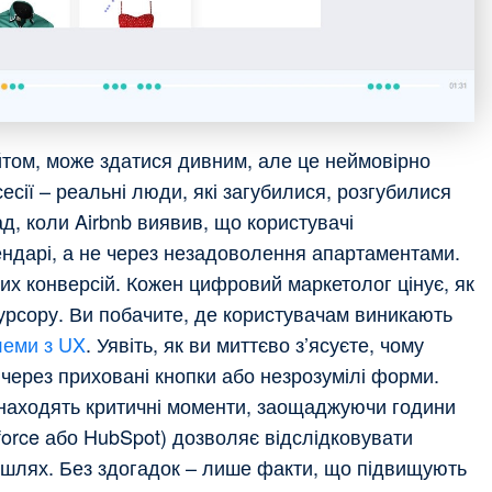
айтом, може здатися дивним, але це неймовірно
есії – реальні люди, які загубилися, розгубилися
д, коли Airbnb виявив, що користувачі
ендарі, а не через незадоволення апартаментами.
их конверсій. Кожен цифровий маркетолог цінує, як
и курсору. Ви побачите, де користувачам виникають
леми з UX
. Уявіть, як ви миттєво з’ясуєте, чому
 через приховані кнопки або незрозумілі форми.
 знаходять критичні моменти, заощаджуючи години
force або HubSpot) дозволяє відслідковувати
ій шлях. Без здогадок – лише факти, що підвищують