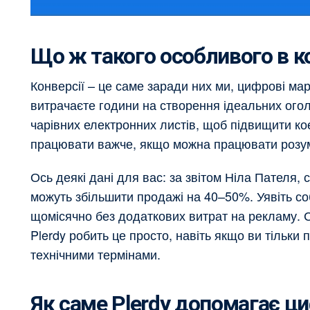
Що ж такого особливого в к
Конверсії – це саме заради них ми, цифрові мар
витрачаєте години на створення ідеальних огол
чарівних електронних листів, щоб підвищити ко
працювати важче, якщо можна працювати розу
Ось деякі дані для вас: за звітом Ніла Пателя, с
можуть збільшити продажі на 40–50%. Уявіть соб
щомісячно без додаткових витрат на рекламу. С
Plerdy робить це просто, навіть якщо ви тільки
технічними термінами.
Як саме Plerdy допомагає 