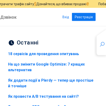
$
₴
фік сайту
Дізнайтеся, що вбиває продажі
Побачте, де згор
Дзвінок
Вхід
Реєстрація
Останні
18 сервісів для проведення опитувань
На що змінити Google Optimize: 7 кращих
альтернатив
Як додати події в Plerdy — тепер ще простіше
й точніше
Як провести A/B тестування на сайті?