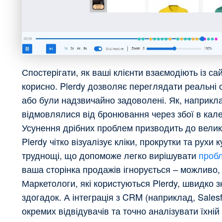
Спостерігати, як ваші клієнти взаємодіють із с
корисно. Plerdy дозволяє переглядати реальні с
або були надзвичайно задоволені. Як, наприкла
відмовлялися від бронювання через збої в кал
Усунення дрібних проблем призводить до велик
Plerdy чітко візуалізує кліки, прокрутки та рух
труднощі, що допоможе легко вирішувати
проб
ваша сторінка продажів ігнорується – можливо,
Маркетологи, які користуються Plerdy, швидко
здогадок. А інтеграція з CRM (наприклад, Sales
окремих відвідувачів та точно аналізувати їхн