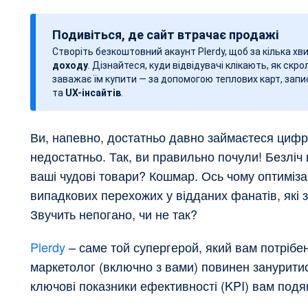
а
т
Подивіться, де сайт втрачає продажі
а
Створіть безкоштовний акаунт Plerdy, щоб за кілька х
з
доходу
. Дізнайтеся, куди відвідувачі клікають, як скро
а
заважає їм купити — за допомогою теплових карт, запис
п
та
UX-інсайтів
.
и
с
Ви, напевно, достатньо давно займаєтеся цифр
у
недостатньо. Так, ви правильно почули! Безліч в
ваші чудові товари? Кошмар. Ось чому оптиміза
випадкових перехожих у відданих фанатів, які з
Звучить непогано, чи не так?
Plerdy
– саме той супергерой, який вам потріб
маркетолог (включно з вами) повинен зануритися
ключові показники ефективності (KPI) вам подя