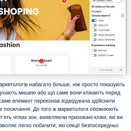
аркетологів набагато більше, ніж просто показують
и рухають мишею або що саме вони клікають перед
 саме елемент переконав відвідувача здійснити
ве посилання. До того ж маркетологи обожнюють
п’ять чітких зон, виявляючи приховані кліки, які ви
озволяє легко побачити, які секції безпосередньо