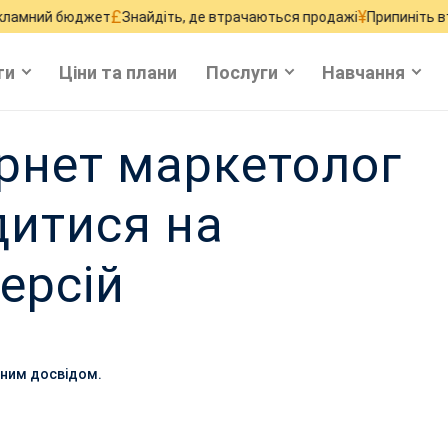
£
¥
джет
Знайдіть, де втрачаються продажі
Припиніть втрачати тра
ти
Ціни та плани
Послуги
Навчання
рнет маркетолог
дитися на
ерсій
ічним досвідом.