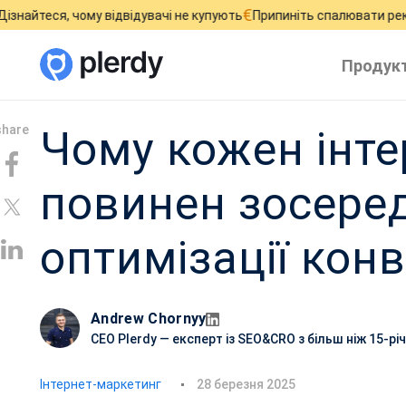
€
чому відвідувачі не купують
Припиніть спалювати рекламний бю
Продук
Чому кожен інте
повинен зосере
оптимізації конв
Andrew Chornyy
CEO Plerdy — експерт із SEO&CRO з більш ніж 15-р
Д
Інтернет-маркетинг
28 березня 2025