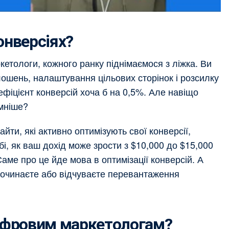
онверсіях?
кетологи, кожного ранку піднімаємося з ліжка. Ви
ошень, налаштування цільових сторінок і розсилку
ефіцієнт конверсій хоча б на 0,5%. Але навіщо
мніше?
айти, які активно оптимізують свої конверсії,
і, як ваш дохід може зрости з $10,000 до $15,000
аме про це йде мова в оптимізації конверсій. А
 починаєте або відчуваєте перевантаження
цифровим маркетологам?