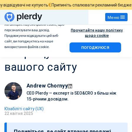
€
£
чі не купують
Припиніть спалювати рекламний бюджет
Знайдіть
Меню
Ми використовуємо файли cookie, щоб
Прочитайте нашу політику
персоналізувати ваш досвід.
Від даних до дій:
щодо cookie
Продовжуючи відвідувати цей веб-
сайт, ви погоджуєтесь на наше
використання файлів cookie.
ПОГОДЖУЮСЯ
покращуємо UX
вашого сайту
Andrew Chornyy
CEO Plerdy — експерт із SEO&CRO з більш ніж
15-річним досвідом.
Юзабіліті сайту (UX)
22 квітня 2025
Д
а
Подивіться, де сайт втрачає продажі