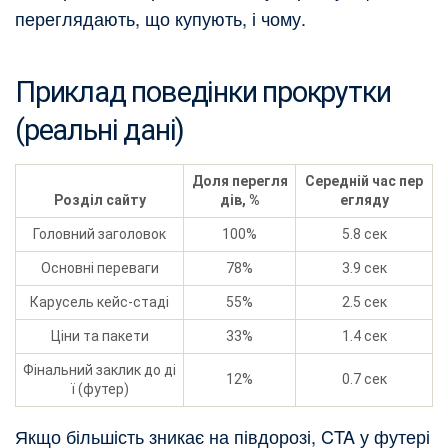
переглядають, що купують, і чому.
Приклад поведінки прокрутки
(реальні дані)
Доля перегля
Середній час пер
Розділ сайту
дів, %
егляду
Головний заголовок
100%
5.8 сек
Основні переваги
78%
3.9 сек
Карусель кейс‑стаді
55%
2.5 сек
Ціни та пакети
33%
1.4 сек
Фінальний заклик до ді
12%
0.7 сек
ї (футер)
Якщо більшість зникає на півдорозі, CTA у футері