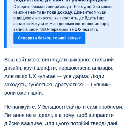
т
Створіть безкоштовний акаунт Plerdy, щоб за кілька
а
хвилин знайти
витоки доходу
. Дізнайтеся, куди
з
відвідувачі клікають, як скролять, де йдуть і що
а
заважає їм купити — за допомогою теплових карт,
записів сесій, SEO-перевірок та
UX-інсайтів
.
п
Створити безкоштовний акаунт
и
с
у
Ваш сайт може виглядати шикарно: стильний
дизайн, круті шрифти, першокласна анімація.
Але якщо UX кульгає — усе дарма. Люди
заходять, губляться, дратуються — і «пшик»,
вони вже пішли.
Не панікуйте. У більшості сайтів ті самі проблеми.
Питання не в ідеалі, а в тому, щоб виправити
дійсно важливе. Для цього потрібні тверді дані.