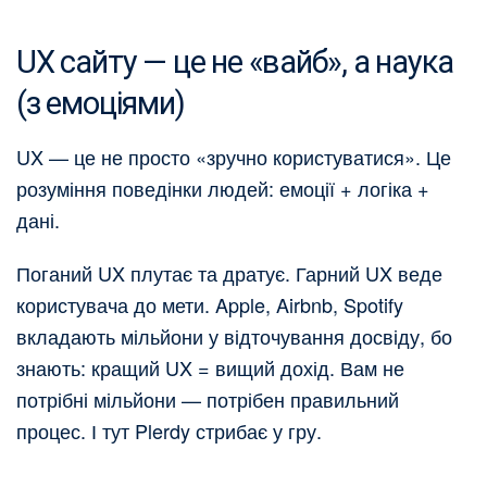
UX сайту — це не «вайб», а наука
(з емоціями)
UX — це не просто «зручно користуватися». Це
розуміння поведінки людей: емоції + логіка +
дані.
Поганий UX плутає та дратує. Гарний UX веде
користувача до мети. Apple, Airbnb, Spotify
вкладають мільйони у відточування досвіду, бо
знають: кращий UX = вищий дохід. Вам не
потрібні мільйони — потрібен правильний
процес. І тут Plerdy стрибає у гру.