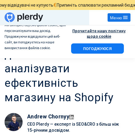
€
£
увачі не купують
Припиніть спалювати рекламний бюджет
Знайд
Меню
Ми використовуємо файли cookie, щоб
Прочитайте нашу політику
персоналізувати ваш досвід.
Як теплові карти
щодо cookie
Продовжуючи відвідувати цей веб-
сайт, ви погоджуєтесь на наше
використання файлів cookie.
ПОГОДЖУЮСЯ
допомагають
аналізувати
ефективність
магазину на Shopify
Andrew Chornyy
CEO Plerdy — експерт із SEO&CRO з більш ніж
15-річним досвідом.