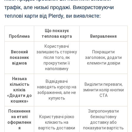
трафік, але низькі продажі. Використовуючи
теплові карти від Plerdy, ви виявляєте:
Що показує
Проблема
теплова карта
Виправлення
Користувачі
Високий
залишають сторінку
Покращити
показник
після того, як
заголовок, додати
відмов
прокрутили її
елементи довіри
наполовину
Низька
Відвідувачі
кількість
Виділити переваги,
наводять курсор на
кліків
змінити колір кнопки
зображення, але не
«Додати до
CTA
купують
кошика»
Покинення
Запропонувати
на етапі
Користувачі різко
безкоштовну
оформленн
клікають на
доставку або
я
вартість доставки
показувати вартість