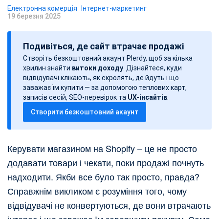
Електронна комерція
Інтернет-маркетинг
19 березня 2025
Д
а
Подивіться, де сайт втрачає продажі
т
Створіть безкоштовний акаунт Plerdy, щоб за кілька
а
хвилин знайти
витоки доходу
. Дізнайтеся, куди
з
відвідувачі клікають, як скролять, де йдуть і що
а
заважає їм купити — за допомогою теплових карт,
записів сесій, SEO-перевірок та
UX-інсайтів
.
п
Створити безкоштовний акаунт
и
с
у
Керувати магазином на Shopify – це не просто
додавати товари і чекати, поки продажі почнуть
надходити. Якби все було так просто, правда?
Справжнім викликом є розуміння того, чому
відвідувачі не конвертуються, де вони втрачають