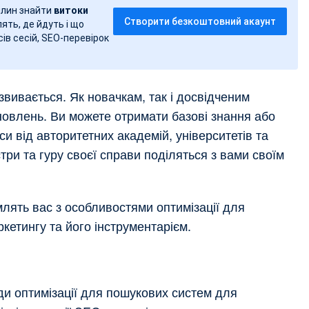
вилин знайти
витоки
Створити безкоштовний акаунт
лять, де йдуть і що
ів сесій, SEO-перевірок
звивається. Як новачкам, так і досвідченим
оновлень. Ви можете отримати базові знання або
и від авторитетних академій, університетів та
ри та гуру своєї справи поділяться з вами своїм
лять вас з особливостями оптимізації для
етингу та його інструментарієм.
и оптимізації для пошукових систем для