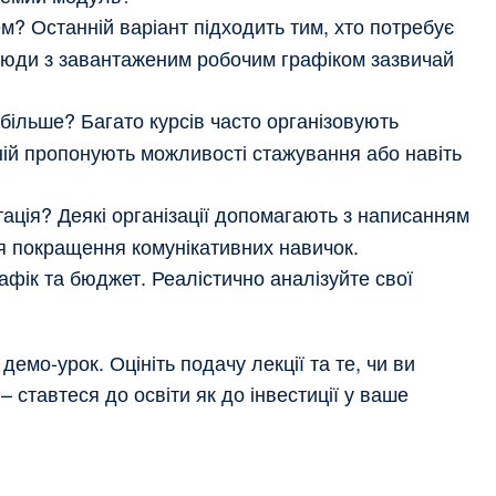
м? Останній варіант підходить тим, хто потребує
люди з завантаженим робочим графіком зазвичай
ільше? Багато курсів часто організовують
аній пропонують можливості стажування або навіть
тація? Деякі організації допомагають з написанням
я покращення комунікативних навичок.
фік та бюджет. Реалістично аналізуйте свої
мо-урок. Оцініть подачу лекції та те, чи ви
 ставтеся до освіти як до інвестиції у ваше