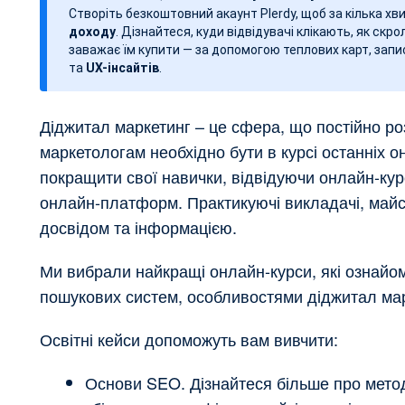
Створіть безкоштовний акаунт Plerdy, щоб за кілька х
з
доходу
. Дізнайтеся, куди відвідувачі клікають, як скро
а
заважає їм купити — за допомогою теплових карт, запис
п
та
UX-інсайтів
.
и
с
Діджитал маркетинг – це сфера, що постійно ро
у
маркетологам необхідно бути в курсі останніх 
покращити свої навички, відвідуючи онлайн-курс
онлайн-платформ. Практикуючі викладачі, майст
досвідом та інформацією.
Ми вибрали найкращі онлайн-курси, які ознайом
пошукових систем, особливостями діджитал марк
Освітні кейси допоможуть вам вивчити:
Основи SEO. Дізнайтеся більше про метод