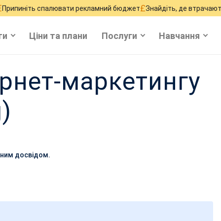
£
спалювати рекламний бюджет
Знайдіть, де втрачаються продажі
ти
Ціни та плани
Послуги
Навчання
ернет-маркетингу
g)
ічним досвідом.