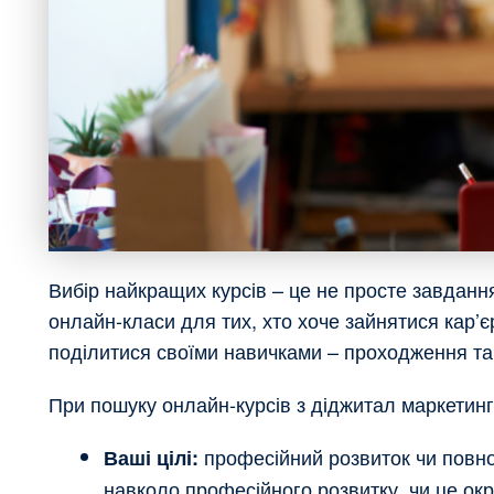
Вибір найкращих курсів – це не просте завдання
онлайн-класи для тих, хто хоче зайнятися кар’
поділитися своїми навичками – проходження та
При пошуку онлайн-курсів з діджитал маркетингу
професійний розвиток чи повноц
Ваші цілі:
навколо професійного розвитку, чи це о