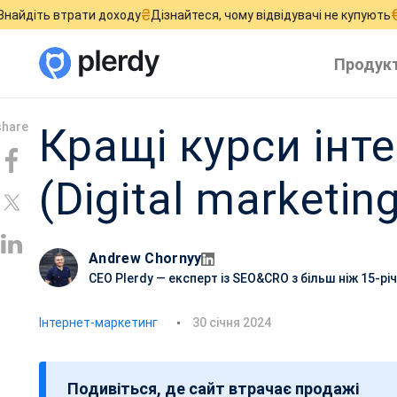
₴
€
ати доходу
Дізнайтеся, чому відвідувачі не купують
Припиніть 
Продук
Кращі курси інт
(Digital marketin
Andrew Chornyy
CEO Plerdy — експерт із SEO&CRO з більш ніж 15-р
Д
Інтернет-маркетинг
30 січня 2024
а
т
Подивіться, де сайт втрачає продажі
а