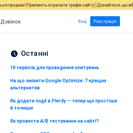
¥
$
Припиніть втрачати трафік сайту
Дізнайтеся, що вбиває продаж
Дзвінок
Вхід
Реєстрація
Останні
18 сервісів для проведення опитувань
На що змінити Google Optimize: 7 кращих
альтернатив
Як додати події в Plerdy — тепер ще простіше
й точніше
Як провести A/B тестування на сайті?