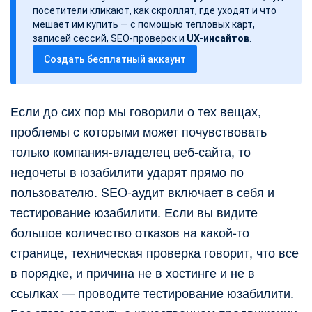
з
посетители кликают, как скроллят, где уходят и что
а
мешает им купить — с помощью тепловых карт,
записей сессий, SEO-проверок и
UX-инсайтов
.
п
Создать бесплатный аккаунт
и
с
и
Если до сих пор мы говорили о тех вещах,
проблемы с которыми может почувствовать
только компания-владелец веб-сайта, то
недочеты в юзабилити ударят прямо по
пользователю. SEO-аудит включает в себя и
тестирование юзабилити. Если вы видите
большое количество отказов на какой-то
странице, техническая проверка говорит, что все
в порядке, и причина не в хостинге и не в
ссылках — проводите тестирование юзабилити.