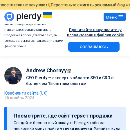
€
£
 покупают
Перестаньте сжигать рекламный бюджет
Найдите, г
Меню
Мы используем куки, чтобы
Прочитайте нашу политику
персонализировать ваш опыт.
Пример Анализа
использования файлов cookie
Продолжая посещать этот сайт, вы
соглашаетесь на использование нами
файлов cookie.
СОГЛАШАЮСЬ
Юзабилити Сайта
Andrew Chornyy
CEO Plerdy — эксперт в области SEO и CRO с
более чем 15-летним опытом.
Юзабилити сайта (UX)
26 ноябрь 2024
Д
а
Посмотрите, где сайт теряет продажи
т
Создайте бесплатный аккаунт Plerdy, чтобы за
а
несколько минут найти
утечки выручки
. Узнайте, куда