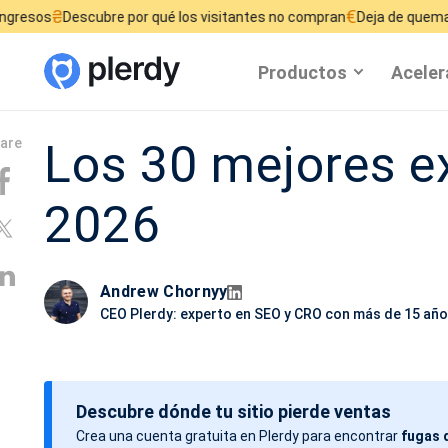
€
re por qué los visitantes no compran
Deja de quemar tu presupuesto
Productos
Aceler
Los 30 mejores e
2026
Andrew Chornyy
CEO Plerdy: experto en SEO y CRO con más de 15 año
Descubre dónde tu sitio pierde ventas
Crea una cuenta gratuita en Plerdy para encontrar
fugas 