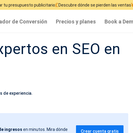
£
¥
 publicitario
Descubre dónde se pierden las ventas
Deja de desperdi
ador de Conversión
Precios y planes
Book a De
xpertos en SEO en
s de experiencia.
de ingresos
en minutos. Mira dónde
Crear cuenta gratis