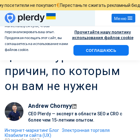
€
£
ли не покупают
Перестаньте сжигать рекламный бюджет
Найди
Меню
Мы используем куки, чтобы
Прочитайте нашу политику
персонализировать ваш опыт.
Сервис мониторинга
использования файлов cookie
Продолжая посещать этот сайт, вы
соглашаетесь на использование нами
файлов cookie.
СОГЛАШАЮСЬ
цен конкурентов — 7
причин, по которым
он вам не нужен
Andrew Chornyy
CEO Plerdy — эксперт в области SEO и CRO с
более чем 15-летним опытом.
Интернет-маркетинг Блог
Электронная торговля
Юзабилити сайта (UX)