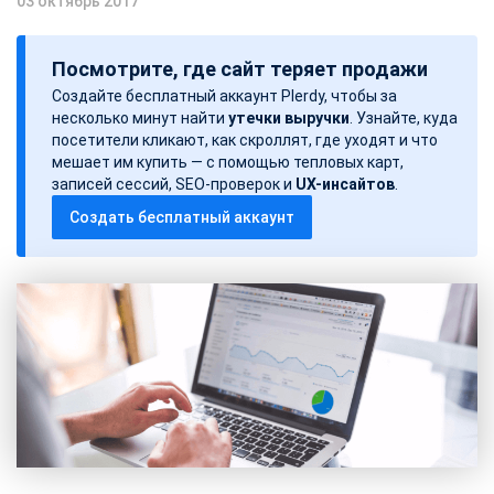
03 октябрь 2017
Д
а
Посмотрите, где сайт теряет продажи
т
Создайте бесплатный аккаунт Plerdy, чтобы за
а
несколько минут найти
утечки выручки
. Узнайте, куда
з
посетители кликают, как скроллят, где уходят и что
а
мешает им купить — с помощью тепловых карт,
записей сессий, SEO-проверок и
UX-инсайтов
.
п
Создать бесплатный аккаунт
и
с
и