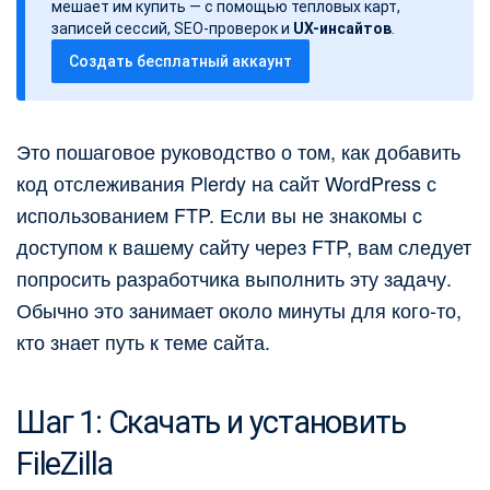
а
мешает им купить — с помощью тепловых карт,
записей сессий, SEO-проверок и
UX-инсайтов
.
п
Создать бесплатный аккаунт
и
с
и
Это пошаговое руководство о том, как добавить
код отслеживания Plerdy на сайт WordPress с
использованием FTP. Если вы не знакомы с
доступом к вашему сайту через FTP, вам следует
попросить разработчика выполнить эту задачу.
Обычно это занимает около минуты для кого-то,
кто знает путь к теме сайта.
Шаг 1: Скачать и установить
FileZilla