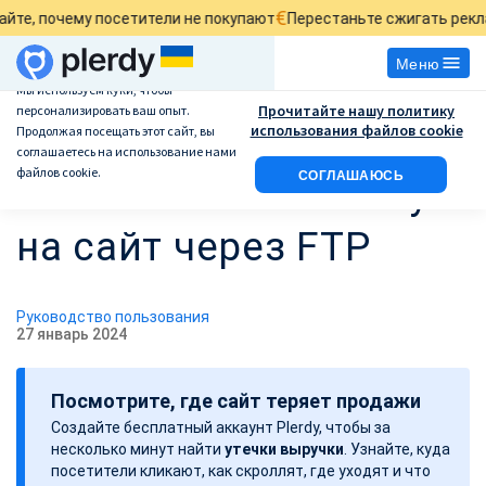
€
почему посетители не покупают
Перестаньте сжигать рекламны
Меню
Мы используем куки, чтобы
Прочитайте нашу политику
персонализировать ваш опыт.
Добавление кода
использования файлов cookie
Продолжая посещать этот сайт, вы
соглашаетесь на использование нами
файлов cookie.
СОГЛАШАЮСЬ
отслеживания Plerdy
на сайт через FTP
Руководство пользования
27 январь 2024
Д
а
Посмотрите, где сайт теряет продажи
т
Создайте бесплатный аккаунт Plerdy, чтобы за
а
несколько минут найти
утечки выручки
. Узнайте, куда
з
посетители кликают, как скроллят, где уходят и что