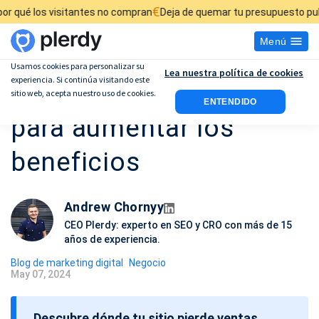
€
£
sitantes no compran
Deja de quemar tu presupuesto publicitario
Des
Menú
Usamos cookies para personalizar su
Lea nuestra política de cookies
experiencia. Si continúa visitando este
12 estrategias de venta
sitio web, acepta nuestro uso de cookies.
ENTENDIDO
para aumentar los
beneficios
Andrew Chornyy
CEO Plerdy: experto en SEO y CRO con más de 15
años de experiencia.
Blog de marketing digital
Negocio
May 07, 2024
F
e
Descubre dónde tu sitio pierde ventas