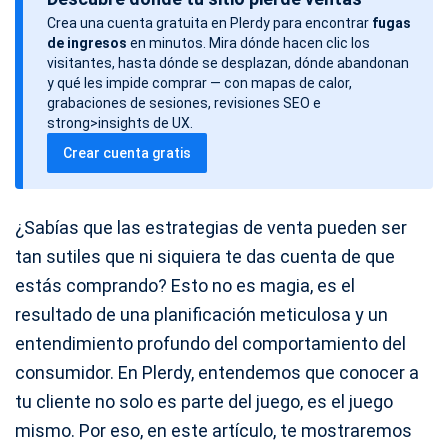
c
Crea una cuenta gratuita en Plerdy para encontrar
fugas
h
de ingresos
en minutos. Mira dónde hacen clic los
a
visitantes, hasta dónde se desplazan, dónde abandonan
d
y qué les impide comprar — con mapas de calor,
grabaciones de sesiones, revisiones SEO e
e
strong>insights de UX.
l
Crear cuenta gratis
a
e
n
¿Sabías que las estrategias de venta pueden ser
t
tan sutiles que ni siquiera te das cuenta de que
r
estás comprando? Esto no es magia, es el
a
resultado de una planificación meticulosa y un
d
entendimiento profundo del comportamiento del
a
consumidor. En Plerdy, entendemos que conocer a
tu cliente no solo es parte del juego, es el juego
mismo. Por eso, en este artículo, te mostraremos