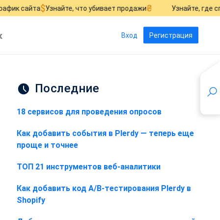
$
₴
та
Узнайте, что убивает продажи
Узнайте, где сгорают ва
к
Вход
Регистрация
Последние
18 сервисов для проведения опросов
Как добавить события в Plerdy — теперь еще
проще и точнее
ТОП 21 инструментов веб-аналитики
Как добавить код A/B-тестирования Plerdy в
Shopify