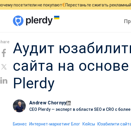
€
£
етители не покупают
Перестаньте сжигать рекламный бюджет
Пр
Аудит юзабилит
сайта на основе
Plerdy
Andrew Chornyy
CEO Plerdy — эксперт в области SEO и CRO с боле
Бизнес
Интернет-маркетинг Блог
Кейсы
Юзабилити сайта