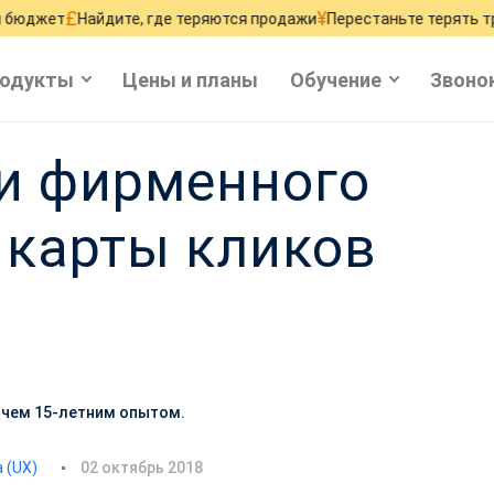
¥
Найдите, где теряются продажи
Перестаньте терять трафик сай
одукты
Цены и планы
Обучение
Звоно
и фирменного
 карты кликов
е чем 15-летним опытом.
Д
 (UX)
02 октябрь 2018