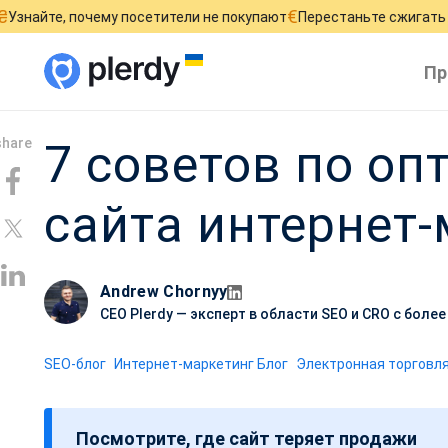
€
е, почему посетители не покупают
Перестаньте сжигать рекла
Пр
7 советов по оп
сайта интернет
Andrew Chornyy
CEO Plerdy — эксперт в области SEO и CRO с боле
SEO-блог
Интернет-маркетинг Блог
Электронная торговл
Посмотрите, где сайт теряет продажи