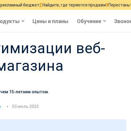
£
¥
мный бюджет
Найдите, где теряются продажи
Перестаньте терят
одукты
Цены и планы
Обучение
Звоно
тимизации веб-
-магазина
е чем 15-летним опытом.
Д
я
03 июль 2025
а
т
а